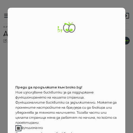
Broko
Основно
навигационно
за застраховките!
меню
Бредкръмбс
начало
Доставка
Доставка
навигация
31.08.2022 г.
31.08.2022 г.
Преди да продължите към broko.bg!
Ние използваме бисквитки за да поддържаме
функционирането на нашата страница.
Функционалните бисквитки са задължителни. Можете да
промените настройките на браузера си да блокира или
уведомява за тяхното наличието. Тогава части или
цялата страница няма да работят по начина, по който са
проектирани.
фунционални