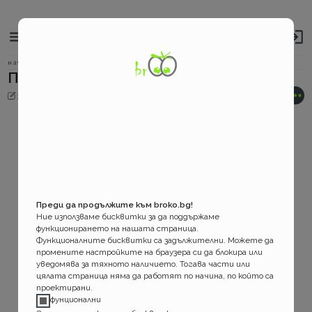
Broko
Основно
навигационно
за застраховките!
меню
Бредкръмбс
начало
Потребителско споразумение
Потребителско споразумение
навигация
31.08.2022 г.
31.08.2022 г.
Преди да продължите към broko.bg!
Ние използваме бисквитки за да поддържаме
функционирането на нашата страница.
Функционалните бисквитки са задължителни. Можете да
промените настройките на браузера си да блокира или
уведомява за тяхното наличието. Тогава части или
цялата страница няма да работят по начина, по който са
проектирани.
фунционални