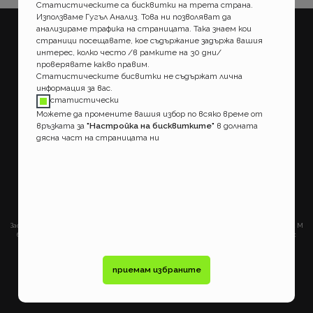
нова.
Статистическите са бисквитки на трета страна.
Използваме Гугъл Анализ. Това ни позволяват да
анализираме трафика на страницата. Така знаем кои
страници посещавате, кое съдържание задържа вашия
ПОТРЕБИТЕЛСКИ
ПРАВНИ
интерес, колко често /в рамките на 30 дни/
Какво правим?
Условия за ползване на
проверявате какво правим.
страницата
Статистическите бисвитки не съдържат лична
Как работим?
Потребителско споразумение
информация за вас.
статистически
Доставка
Политика за поверителност
Можете да промените вашия избор по всяко време от
връзката за
"Настройка на бисквитките"
в долната
Плащане
Информация за потребителя на
дясна част на страницата ни
застрахователни услуги
Ако не сте доволни от нашите
ДРУГИ
услуги
Реклама
Настройка на бисквитките
ул. Николай Лилиев 19
+359 88 869 04 57
office@broko.bg
1000 гр. София
Застрахователно посредническата услуга на www.broko.bg се предоставя от Евита М
брокер ООД- търговско дружество, вписано в Търговския регистър с ЕИК200495717, с
удостоверение за регистрация 967-ЗБ/ 31.01.2025г. на Комисия за Финансов надзор.
Търговски адрес 1421 гр. София, ул. Николай Лилиев 19 Застрахователно
посредническите услуги са обект на лицензиране и регулиране от Комисия за
приемам избраните
Финансов надзор (www.fsc.bg)
©
broko 2008-2026