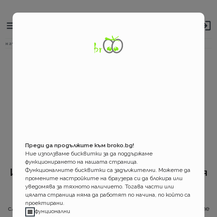
Broko
Основно
навигационно
за застраховките!
меню
Бредкръмбс
начало
Верификация
навигация
Потвърждение
Преди да продължите към broko.bg!
на
Ние използваме бисквитки за да поддържаме
имейл
функционирането на нашата страница.
Изпратихме връзка за вход до вашия
Функционалните бисквитки са задължителни. Можете да
промените настройките на браузера си да блокира или
е-мейл.
уведомява за тяхното наличието. Тогава части или
цялата страница няма да работят по начина, по който са
Можете да я използвате за достъп до вашият профил в
проектирани.
следващите 30 минути. След това e необхоимо да генерирате
фунционални