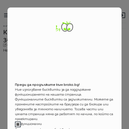
Broko
Основно
навигационно
за застраховките!
меню
Бредкръмбс
начало
застраховки
детска застраховка
Какво е застраховка детска
навигация
застраховка
08.08.2026 г.
08.08.2026 г.
Broko
Не сме публикували още тази статия, но работим по нея ...
Преди да продължите към broko.bg!
Ние използваме бисквитки за да поддържаме
функционирането на нашата страница.
Функционалните бисквитки са задължителни. Можете да
промените настройките на браузера си да блокира или
уведомява за тяхното наличието. Тогава части или
цялата страница няма да работят по начина, по който са
проектирани.
фунционални