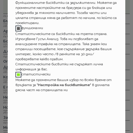
Функционалните бисквитки са задължителни. Можете да
промените настройките на браузера си да блокира или
уведомява за тяхното наличието. Тогава части или
01.12.2023 г.
цялата страница няма да работят по начина, по който са
Бързи, по - бързи, Дженарали. За каско
проектирани.
08.11.2023 г.
фунционални
Армеец онлайн за щети по каско? Работи!
Статистическите са бисквитки на трета страна.
24.10.2023 г.
Използваме Гугъл Анализ. Това ни позволяват да
Бонус–малус : Прераждането!
анализираме трафика на страницата. Така знаем кои
12.09.2023 г.
страници посещавате, кое съдържание задържа вашия
Дженерали за пътуване в чужбина? Идеално!
интерес, колко често /в рамките на 30 дни/
09.09.2023 г.
проверявате какво правим.
Отпадали стикерите по гражданска отговорност?!
Статистическите бисвитки не съдържат лична
Дръндели! Само няма да ги лепим!
информация за вас.
06.07.2023 г.
статистически
Корис за асистанс при пътуване в чужбина? Тц!
Можете да промените вашия избор по всяко време от
06.04.2023 г.
връзката за
"Настройка на бисквитките"
в долната
Е тъй кат стане…
дясна част на страницата ни
12.03.2023 г.
Не си им важен!
22.02.2023 г.
Но пък лошото чувство остана... за едни 100 евро
26.01.2023 г.
За честта на една онлайн претенция
02.01.2023 г.
Може ли и без стикер за ГО на предното стъкло?
27.10.2022 г.