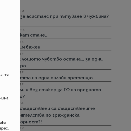
лепим!
06.07.2023 г.
Корис за асистанс при пътуване в чужбина?
Тц!
06.04.2023 г.
Е тъй кат стане…
12.03.2023 г.
Не си им важен!
22.02.2023 г.
Но пък лошото чувство остана... за едни
100 евро
26.01.2023 г.
ашата
За честта на една онлайн претенция
02.01.2023 г.
Може ли и без стикер за ГО на предното
стъкло?
чина,
27.10.2022 г.
Колко съществени са съществените
обстоятелства по гражданска
отговорност?!
ака
рес,
06.10.2022 г.