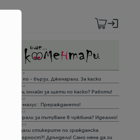
01.12.2023 г.
Бързи, по - бързи, Дженарали. За каско
08.11.2023 г.
Армеец онлайн за щети по каско? Работи!
24.10.2023 г.
Бонус–малус : Прераждането!
12.09.2023 г.
Дженерали за пътуване в чужбина? Идеално!
09.09.2023 г.
Отпадали стикерите по гражданска
отговорност?! Дръндели! Само няма да ги