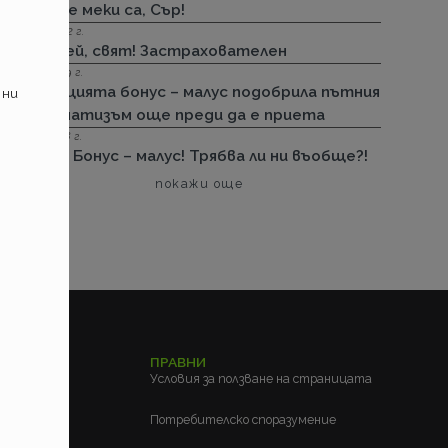
Твърде меки са, Сър!
24.08.2022 г.
Здравей, свят! Застрахователен
04.01.2019 г.
Иновацията бонус – малус подобрила пътния
 ни
травматизъм още преди да е приета
08.11.2018 г.
Малус! Бонус – малус! Трябва ли ни въобще?!
покажи още
ЕЛСКИ
ПРАВНИ
м?
Условия за ползване на страницата
?
Потребителско споразумение