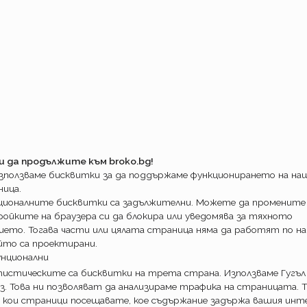
жте го под око. Изкъсо!
ост”
 но през платена връзка буди подозрение,
говското ни послание.
Н застраховки не прави, само строго гледа
ени”
ука си караме само по полица.
HOVATELNA KOMPANIQ
”
 малко прекалено късно май…. Класиката в
и да продължите към broko.bg!
ска онлине”. За безкрайните вариации на
използваме бисквитки за да поддържаме функционирането на н
 гражданска отговорност на шльокавица
ница.
Там дори въображение не стига.
ционалните бисквитки са задължителни. Можете да промените
ката
”, далеч по трудното „колко струва
ойките на браузера си да блокира или уведомява за тяхното
 другарското „колко ми е гражданската”
ието. Тогава части или цялата страница няма да работят по на
оре долу некакво число. Но колко по- точно
йто са проектирани.
унционални
олу колкото мойта трябва да е.
истическите са бисквитки на трета страна. Използваме Гугъл
полица за гражданска отговорност
” втори
з. Това ни позволяват да анализираме трафика на страницата. Т
нска полица на Лев Инс”
 кои страници посещавате, кое съдържание задържа вашия инте
 Значи ако вече имаш бланка се предполага,