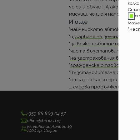
колко
че си и обучен. А ако не си, 
Стат
мислиш, че ще я направиш пол
с
И още
Может
"Нас
"най- ниското автокаско"
"и
зкарване на зелена карта
"
"
за всяко събитие при едно 
"чиста възстановителна ст
"
на застрахования винаги ли
"
гражданска отговорност за
"възстановителна стойност i
"отказ на каско при липса на Г
... следва продължение.
+359 88 869 04 57
office@broko.bg
ул. Николай Лилиев 19
1000 гр. София