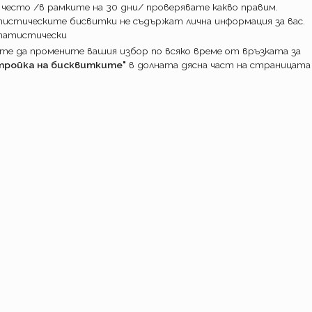
 често /в рамките на 30 дни/ проверявате какво правим.
от къде я намери!? И с какво основание си
истическите бисвитки не съдържат лична информация за вас.
ица с... търсачка!?
татистически
е да промените вашия избор по всяко време от връзката за
тройка на бисквитките"
в долната дясна част на страницата
пострадало лице- 1 000 000лева
"
ойност"
 се дава полица…
"
 половин година
"
n English"
ТП"...
ПОТРЕБИТ
Какво прави
Как работим