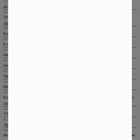
12.09.2023 г.
Дженерали за пътуване в чужбина? Идеално!
09.09.2023 г.
Отпадали стикерите по гражданска отговорност?!
Дръндели! Само няма да ги лепим!
06.07.2023 г.
Корис за асистанс при пътуване в чужбина? Тц!
06.04.2023 г.
Е тъй кат стане…
12.03.2023 г.
Не си им важен!
22.02.2023 г.
Но пък лошото чувство остана... за едни 100 евро
26.01.2023 г.
За честта на една онлайн претенция
02.01.2023 г.
Може ли и без стикер за ГО на предното стъкло?
27.10.2022 г.
Колко съществени са съществените обстоятелства по
гражданска отговорност?!
06.10.2022 г.
Твърде меки са, Сър!
24.08.2022 г.
Здравей, свят! Застрахователен
04.01.2019 г.
Иновацията бонус – малус подобрила пътния травматизъм