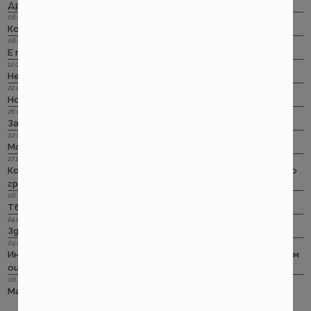
Дръндели! Само няма да ги лепим!
06.07.2023 г.
Корис за асистанс при пътуване в чужбина? Тц!
06.04.2023 г.
Е тъй кат стане…
12.03.2023 г.
Не си им важен!
22.02.2023 г.
Но пък лошото чувство остана... за едни 100 евро
26.01.2023 г.
За честта на една онлайн претенция
02.01.2023 г.
Може ли и без стикер за ГО на предното стъкло?
27.10.2022 г.
Колко съществени са съществените обстоятелства по
гражданска отговорност?!
06.10.2022 г.
Твърде меки са, Сър!
24.08.2022 г.
Здравей, свят! Застрахователен
04.01.2019 г.
Иновацията бонус – малус подобрила пътния травматизъм
още преди да е приета
08.11.2018 г.
Малус! Бонус – малус! Трябва ли ни въобще?!
покажи още