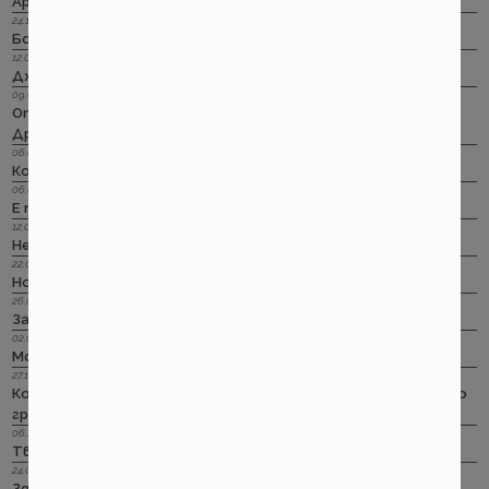
Армеец онлайн за щети по каско? Работи!
24.10.2023 г.
Бонус–малус : Прераждането!
12.09.2023 г.
Дженерали за пътуване в чужбина? Идеално!
09.09.2023 г.
Отпадали стикерите по гражданска отговорност?!
Дръндели! Само няма да ги лепим!
06.07.2023 г.
Корис за асистанс при пътуване в чужбина? Тц!
06.04.2023 г.
Е тъй кат стане…
12.03.2023 г.
Не си им важен!
22.02.2023 г.
Но пък лошото чувство остана... за едни 100 евро
26.01.2023 г.
За честта на една онлайн претенция
02.01.2023 г.
Може ли и без стикер за ГО на предното стъкло?
27.10.2022 г.
Колко съществени са съществените обстоятелства по
гражданска отговорност?!
06.10.2022 г.
Твърде меки са, Сър!
24.08.2022 г.
Здравей, свят! Застрахователен