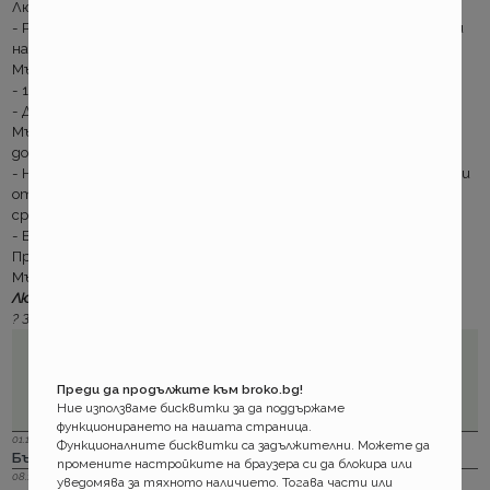
Любезен служител му отговоря:
- Разбира се, господине, този риск е напълно застраховаем при
нас. За каква сума търсите покритие?
Мъжът уточнява:
- 1 000 000 лева.
- Добре. Премията ви е 73лв.
Мъжът подписва полицата. И на излизане въпреки
доволството, все пак от любопитство пита:
- Не разбирам само. Проверих толкова компании и всички или ми
отказваха да ме застраховат или ми предлагаха покритие
срещу невъзможна премия. Защо при вас може и е евтино.
- Вашият договор господине предвижда самоучастие.
Прочетете специалните условия.
Мъжът поглежда полицата „Безусловен франшиз: 30см”.
Любознателни сте? Четете още тогава:
?
За покритието по гражданска отговорност
Преди да продължите към broko.bg!
Ние използваме бисквитки за да поддържаме
функционирането на нашата страница.
01.12.2023 г.
Функционалните бисквитки са задължителни. Можете да
Бързи, по - бързи, Дженарали. За каско
промените настройките на браузера си да блокира или
08.11.2023 г.
уведомява за тяхното наличието. Тогава части или