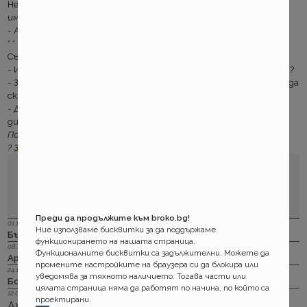
Необходимо е обаче да направите пълен опис на погиналото
имущество.
- А двете туби бензин да ги включвам ли?
* * *
Същия инс отдел имуществено, ново обаждане.
- Извинете мога ли за застраховам жилището си по телефона?
- За съжаление не, но наш служител може да дойде на място и да
сключи вашата полица.
- Добре, ама нека побърза, че шкафа се запали и килима почва да
дими.
По други образователни теми:
?
За франшиза по полиците
Преди да продължите към broko.bg!
01.12.2023 г.
Ние използваме бисквитки за да поддържаме
Бързи, по - бързи, Дженарали. За каско
функционирането на нашата страница.
08.11.2023 г.
Функционалните бисквитки са задължителни. Можете да
Армеец онлайн за щети по каско? Работи!
промените настройките на браузера си да блокира или
24.10.2023 г.
уведомява за тяхното наличието. Тогава части или
Бонус–малус : Прераждането!
цялата страница няма да работят по начина, по който са
12.09.2023 г.
проектирани.
Дженерали за пътуване в чужбина? Идеално!