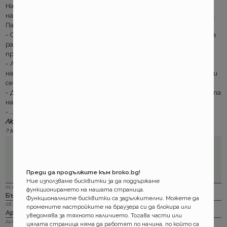
Нападахме търговски кораб. По време на атаката докато бях
на палубата корабът силно се олюля. Огромна вълна ме блъсна.
Паднах във водата и акула отхапа ръката ми.
- О! Каква нелепа случайност. Но.. това е инцидент по време на
работа и покрит риск по вашата полица. Разкажете ми и за
превръзката на окото ви?
- Ами… в един работен ден времето беше прекрасно. Лежах си
на палубата и се припичах, и изведнъж чайка прелетя над мен и
се изпусна точно в окото ми.
- Доста неприятно, но каква е връзката между това и загубата
на окото ви!?
- … ами това ми беше първия работен ден с куката.
Любознателни сте? Четете още тогава:
?
Как се почва брокерски бизнес?
Преди да продължите към broko.bg!
Ние използваме бисквитки за да поддържаме
01.12.2023 г.
функционирането на нашата страница.
Бързи, по - бързи, Дженарали. За каско
Функционалните бисквитки са задължителни. Можете да
08.11.2023 г.
промените настройките на браузера си да блокира или
Армеец онлайн за щети по каско? Работи!
уведомява за тяхното наличието. Тогава части или
24.10.2023 г.
цялата страница няма да работят по начина, по който са