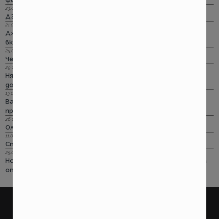
23.09.2022 г.
ДЗИ: Ами няма такова каско!
21.09.2022 г.
Дженерали: Критични болести по злополука и заболяване,
включително и при задължителната трудова.
25.08.2022 г.
Черно бялото ще е новото зелено и у нас. Дали?
29.12.2018 г.
Няма да работим на 31-ви. Весело посрещане на една по -
добра година.
13.08.2018 г.
Важно! Вашата полица в Олимпик трябва да бъде
прекратена на 17.08.2018г
26.07.2018 г.
Олимпик са вече без лиценз
11.05.2018 г.
Спираме Олимпик
25.01.2018 г.
Нова вълна на чувствително поскъпване на ГО-то тръгва
от следващата седмица
покажи още
ПОТРЕБИТЕЛСКИ
ПРАВНИ