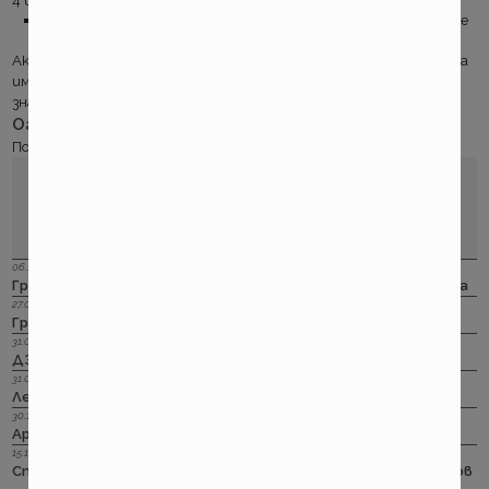
4 вноски.
Подновяването е с право на договорените промоционалните
цени
Ако не предявите претенция през срока на полицата, догодина
имате право да подновите на същата по- ниска тарифа, без
значение на това има ли тогава промоция или не.
Ограниченията
Полицата не може да бъде сключена в полза на банка.
06.12.2023 г.
Групама: Ски и сноуборд безплатно при пътуване в чужбина
27.04.2023 г.
Групама: За каското
31.03.2023 г.
ДЗИ: Отличници в ликвидацията по каско
31.03.2023 г.
Лев Инс: Още месец на промоция по каско
30.11.2022 г.
Армеец: И асистанс за България по каско
15.11.2022 г.
Стикерът по гражданска отговорност с впечатляващ нов