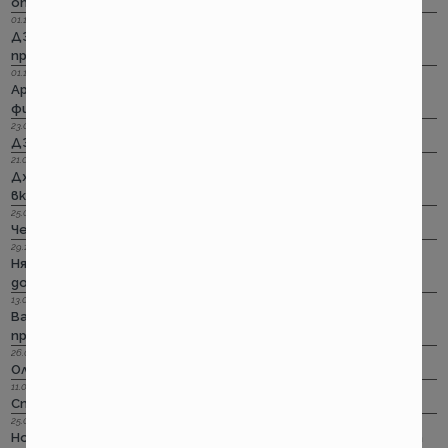
опит да влезе в историята
01.11.2022 г.
ДЗИ: Стрийминг застраховката за злополука на промоция
през ноември
01.11.2022 г.
Армеец: Имуществото на лимит на промоция. Това за
фирмите също
23.09.2022 г.
ДЗИ: Ами няма такова каско!
21.09.2022 г.
Дженерали: Критични болести по злополука и заболяване,
включително и при задължителната трудова.
25.08.2022 г.
Черно бялото ще е новото зелено и у нас. Дали?
29.12.2018 г.
Няма да работим на 31-ви. Весело посрещане на една по -
добра година.
13.08.2018 г.
Важно! Вашата полица в Олимпик трябва да бъде
прекратена на 17.08.2018г
26.07.2018 г.
Олимпик са вече без лиценз
11.05.2018 г.
Спираме Олимпик
25.01.2018 г.
Нова вълна на чувствително поскъпване на ГО-то тръгва