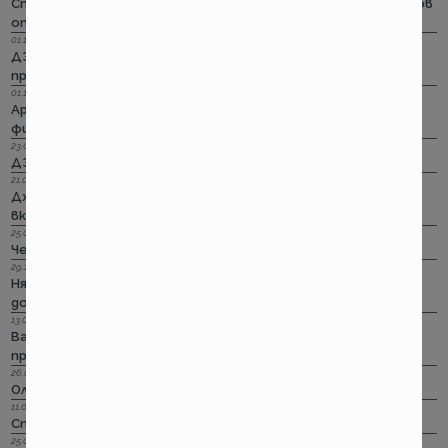
Стикерът по гражданска отговорност с впечатляващ нов
опит да влезе в историята
01.11.2022 г.
ДЗИ: Стрийминг застраховката за злополука на промоция
през ноември
01.11.2022 г.
Армеец: Имуществото на лимит на промоция. Това за
фирмите също
23.09.2022 г.
ДЗИ: Ами няма такова каско!
21.09.2022 г.
Дженерали: Критични болести по злополука и заболяване,
включително и при задължителната трудова.
25.08.2022 г.
Черно бялото ще е новото зелено и у нас. Дали?
29.12.2018 г.
Няма да работим на 31-ви. Весело посрещане на една по -
добра година.
13.08.2018 г.
Важно! Вашата полица в Олимпик трябва да бъде
прекратена на 17.08.2018г
26.07.2018 г.
Олимпик са вече без лиценз
11.05.2018 г.
Спираме Олимпик
25.01.2018 г.