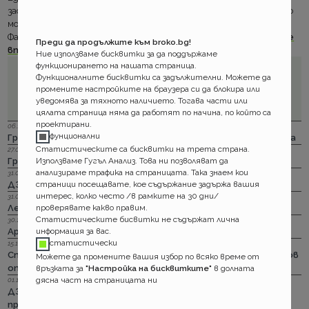
застрахователна сума над 40 000лв. При тях е задължително
монтирането на тракер. Безплатен е.
Факт е, че каското не се избира само по- цена.
Вижте нашите
Преди да продължите към broko.bg!
впечатления за Армеец.
Ние използваме бисквитки за да поддържаме
функционирането на нашата страница.
Функционалните бисквитки са задължителни. Можете да
промените настройките на браузера си да блокира или
уведомява за тяхното наличието. Тогава части или
цялата страница няма да работят по начина, по който са
проектирани.
06.12.2023 г.
фунционални
Групама: Ски и сноуборд безплатно при пътуване в чужбина
Статистическите са бисквитки на трета страна.
27.04.2023 г.
Използваме Гугъл Анализ. Това ни позволяват да
Групама: За каското
анализираме трафика на страницата. Така знаем кои
31.03.2023 г.
страници посещавате, кое съдържание задържа вашия
ДЗИ: Отличници в ликвидацията по каско
интерес, колко често /в рамките на 30 дни/
31.03.2023 г.
проверявате какво правим.
Лев Инс: Още месец на промоция по каско
Статистическите бисвитки не съдържат лична
30.11.2022 г.
информация за вас.
Армеец: И асистанс за България по каско
статистически
15.11.2022 г.
Стикерът по гражданска отговорност с впечатляващ нов
Можете да промените вашия избор по всяко време от
опит да влезе в историята
връзката за
"Настройка на бисквитките"
в долната
дясна част на страницата ни
01.11.2022 г.
ДЗИ: Стрийминг застраховката за злополука на промоция
през ноември