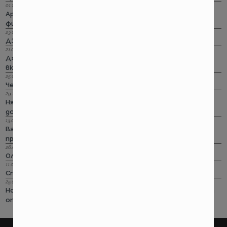
01.11.2022 г.
Армеец: Имуществото на лимит на промоция. Това за
фирмите също
23.09.2022 г.
ДЗИ: Ами няма такова каско!
21.09.2022 г.
Дженерали: Критични болести по злополука и заболяване,
включително и при задължителната трудова.
25.08.2022 г.
Черно бялото ще е новото зелено и у нас. Дали?
29.12.2018 г.
Няма да работим на 31-ви. Весело посрещане на една по -
добра година.
13.08.2018 г.
Важно! Вашата полица в Олимпик трябва да бъде
прекратена на 17.08.2018г
26.07.2018 г.
Олимпик са вече без лиценз
11.05.2018 г.
Спираме Олимпик
25.01.2018 г.
Нова вълна на чувствително поскъпване на ГО-то тръгва
от следващата седмица
покажи още