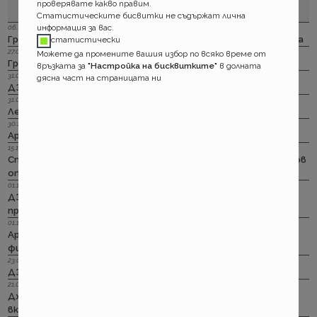
проверявате какво правим.
Статистическите бисвитки не съдържат лична
информация за вас.
06.12.2023 г.
Групама: Ски и сноуборд безплатно при пътуване в чужбина
статистически
27.04.2023 г.
Можете да промените вашия избор по всяко време от
Групама: За каското
връзката за
"Настройка на бисквитките"
в долната
31.03.2023 г.
дясна част на страницата ни
ДЗИ: Отличници в ликвидацията по каско
31.03.2023 г.
Лев Инс: Още месец на промоция по каско
30.11.2022 г.
Армеец: И асистанс за България по каско
15.11.2022 г.
Стикерът по гражданска отговорност с впечатляващ нов
опит да влезе в историята
01.11.2022 г.
ДЗИ: Стрийминг застраховката за злополука на промоция
през ноември
01.11.2022 г.
Армеец: Имуществото на лимит на промоция. Това за
фирмите също
23.09.2022 г.
ДЗИ: Ами няма такова каско!
21.09.2022 г.
Дженерали: Критични болести по злополука и заболяване,
включително и при задължителната трудова.