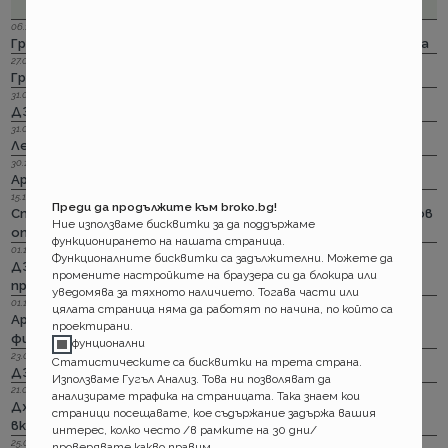
06.12.2023 г.
Групама: Ски и сноуборд безплатно при пътуване в чужбина
27.04.2023 г.
Групама: За каското
31.03.2023 г.
ДЗИ: Отличници в ликвидацията по каско
31.03.2023 г.
Лев Инс: Още месец на промоция по каско
30.11.2022 г.
Армеец: И асистанс за България по каско
15.11.2022 г.
Преди да продължите към broko.bg!
Стикерът по гражданска отговорност с впечатляващ нов
Ние използваме бисквитки за да поддържаме
опит да влезе в историята
функционирането на нашата страница.
01.11.2022 г.
Функционалните бисквитки са задължителни. Можете да
ДЗИ: Стрийминг застраховката за злополука на промоция
промените настройките на браузера си да блокира или
през ноември
уведомява за тяхното наличието. Тогава части или
01.11.2022 г.
цялата страница няма да работят по начина, по който са
Армеец: Имуществото на лимит на промоция. Това за
проектирани.
фирмите също
фунционални
23.09.2022 г.
Статистическите са бисквитки на трета страна.
ДЗИ: Ами няма такова каско!
Използваме Гугъл Анализ. Това ни позволяват да
21.09.2022 г.
анализираме трафика на страницата. Така знаем кои
Дженерали: Критични болести по злополука и заболяване,
страници посещавате, кое съдържание задържа вашия
включително и при задължителната трудова.
интерес, колко често /в рамките на 30 дни/
25.08.2022 г.
проверявате какво правим.