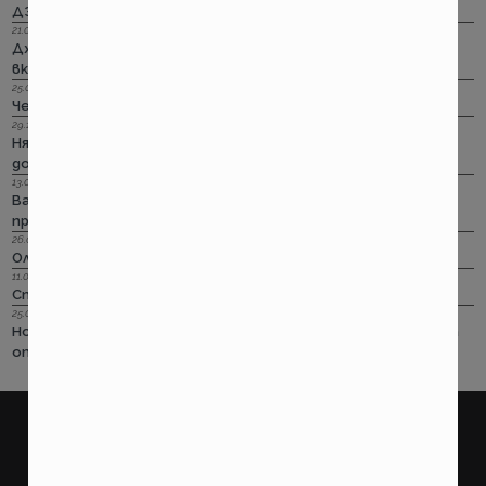
ДЗИ: Ами няма такова каско!
21.09.2022 г.
Дженерали: Критични болести по злополука и заболяване,
включително и при задължителната трудова.
25.08.2022 г.
Черно бялото ще е новото зелено и у нас. Дали?
29.12.2018 г.
Няма да работим на 31-ви. Весело посрещане на една по -
добра година.
13.08.2018 г.
Важно! Вашата полица в Олимпик трябва да бъде
прекратена на 17.08.2018г
26.07.2018 г.
Олимпик са вече без лиценз
11.05.2018 г.
Спираме Олимпик
25.01.2018 г.
Нова вълна на чувствително поскъпване на ГО-то тръгва
от следващата седмица
покажи още
ПОТРЕБИТЕЛСКИ
ПРАВНИ
Какво правим?
Условия за ползване на
страницата