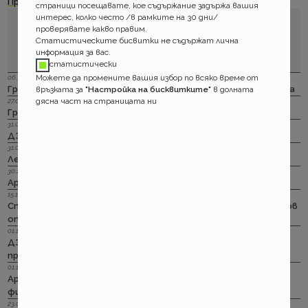
Проверявайте!
?
Има с какво да се впечатлявате...
страници посещавате, кое съдържание задържа вашия
интерес, колко често /в рамките на 30 дни/
проверявате какво правим.
Статистическите бисвитки не съдържат лична
информация за вас.
статистически
Можете да промените вашия избор по всяко време от
06.12.2023 г.
Групама: Ски и сноуборд безплатно при пътуване в чужбина
връзката за
"Настройка на бисквитките"
в долната
дясна част на страницата ни
27.04.2023 г.
Групама: За каското
31.03.2023 г.
ДЗИ: Отличници в ликвидацията по каско
31.03.2023 г.
Лев Инс: Още месец на промоция по каско
30.11.2022 г.
Армеец: И асистанс за България по каско
15.11.2022 г.
Стикерът по гражданска отговорност с впечатляващ нов
опит да влезе в историята
01.11.2022 г.
ДЗИ: Стрийминг застраховката за злополука на промоция
през ноември
01.11.2022 г.
Армеец: Имуществото на лимит на промоция. Това за
фирмите също
23.09.2022 г.