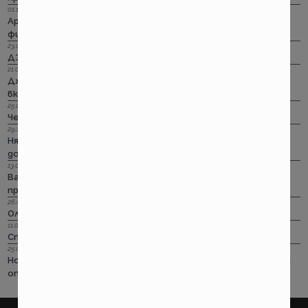
01.11.2022 г.
Армеец: Имуществото на лимит на промоция. Това за
фирмите също
23.09.2022 г.
ДЗИ: Ами няма такова каско!
21.09.2022 г.
Дженерали: Критични болести по злополука и заболяване,
включително и при задължителната трудова.
25.08.2022 г.
Черно бялото ще е новото зелено и у нас. Дали?
29.12.2018 г.
Няма да работим на 31-ви. Весело посрещане на една по -
добра година.
13.08.2018 г.
Важно! Вашата полица в Олимпик трябва да бъде
прекратена на 17.08.2018г
26.07.2018 г.
Олимпик са вече без лиценз
11.05.2018 г.
Спираме Олимпик
25.01.2018 г.
Нова вълна на чувствително поскъпване на ГО-то тръгва
от следващата седмица
покажи още