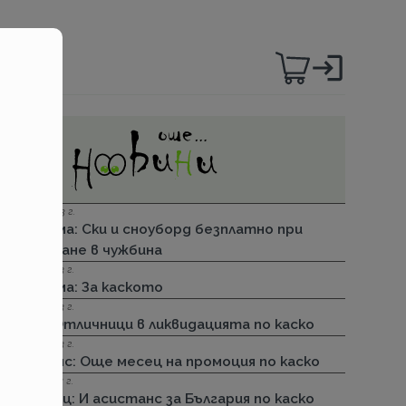
06.12.2023 г.
Групама: Ски и сноуборд безплатно при
пътуване в чужбина
27.04.2023 г.
Групама: За каското
31.03.2023 г.
ДЗИ: Отличници в ликвидацията по каско
31.03.2023 г.
Лев Инс: Още месец на промоция по каско
30.11.2022 г.
Армеец: И асистанс за България по каско