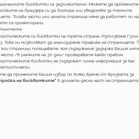
ционалните бисквитки са задължителни. Можете да промените
хователите. Форматът на зелената карта се
ойките на браузера си да блокира или уведомява за тяхното
юро. Да, ще си остане задължителна към
ието. Тогава части или цялата страница няма да работят по на
о и ще е лесно, а видът непретенциозен.
йто са проектирани.
ри каквито и да е условия. Важното е да се
унционални
 и да няма друго на гръбчето. Може ли да
истическите са бисквитки на трета страна. Използваме Гугъл
з. Това ни позволяват да анализираме трафика на страницата. Т
 по натам.
 кои страници посещавате, кое съдържание задържа вашия инте
 често /в рамките на 30 дни/ проверявате какво правим.
ова да се случи от 01.09.2022, реалностите
истическите бисвитки не съдържат лична информация за вас.
и. Решението да се случи, не реализацията.
татистически
е факт в доста европейски страни. При все
е да промените вашия избор по всяко време от връзката за
дини от предоставената възможност
тройка на бисквитките"
в долната дясна част на страницата
о да прави.
лни мотиви да не се приеме
а зелена карта?
. Картонът е излишен за повечето страни за
еме да се придобие и струва пари.
Колкото по достъпна е продажбата на един
ечелившите канали, толкова по силна е