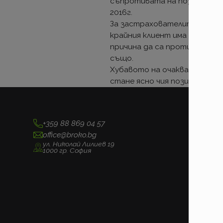
съпротивата на позиционира
2016г.
За застрахователите – зави
крайния клиент има отделна
причина да са против. Неза
също.
Хубавото на очакването е, 
стане ясно чия позиция тежи
+359 88 869 04 57
office@broko.bg
ул. Николай Лилиев 19
1000 гр. София