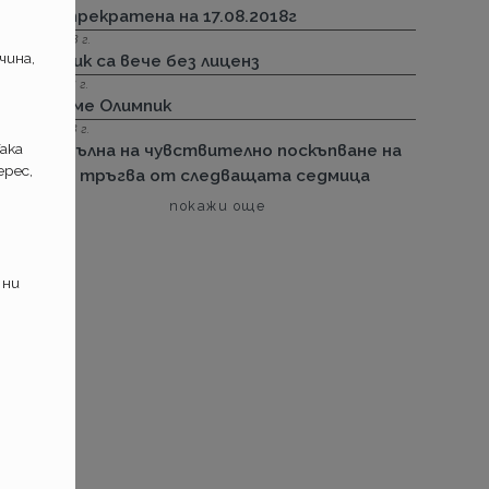
бъде прекратена на 17.08.2018г
26.07.2018 г.
чина,
Олимпик са вече без лиценз
11.05.2018 г.
Спираме Олимпик
25.01.2018 г.
ака
Нова вълна на чувствително поскъпване на
рес,
ГО-то тръгва от следващата седмица
покажи още
 ни