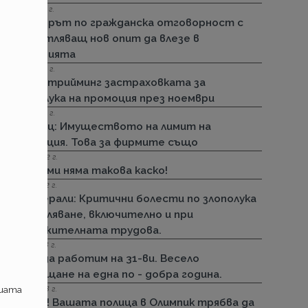
15.11.2022 г.
Стикерът по гражданска отговорност с
впечатляващ нов опит да влезе в
историята
01.11.2022 г.
ДЗИ: Стрийминг застраховката за
злополука на промоция през ноември
01.11.2022 г.
Армеец: Имуществото на лимит на
промоция. Това за фирмите също
23.09.2022 г.
ДЗИ: Ами няма такова каско!
21.09.2022 г.
Дженерали: Критични болести по злополука
и заболяване, включително и при
задължителната трудова.
29.12.2018 г.
Няма да работим на 31-ви. Весело
посрещане на една по - добра година.
ашата
13.08.2018 г.
Важно! Вашата полица в Олимпик трябва да