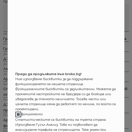
продукт към конкретния клиент.
06.12.2023 г.
Групама: Ски и сноуборд безплатно при пътуване в чужбина
27.04.2023 г.
Групама: За каското
31.03.2023 г.
ДЗИ: Отличници в ликвидацията по каско
31.03.2023 г.
Лев Инс: Още месец на промоция по каско
Преди да продължите към broko.bg!
30.11.2022 г.
Армеец: И асистанс за България по каско
Ние използваме бисквитки за да поддържаме
функционирането на нашата страница.
15.11.2022 г.
Стикерът по гражданска отговорност с впечатляващ нов
Функционалните бисквитки са задължителни. Можете да
промените настройките на браузера си да блокира или
опит да влезе в историята
уведомява за тяхното наличието. Тогава части или
01.11.2022 г.
цялата страница няма да работят по начина, по който са
ДЗИ: Стрийминг застраховката за злополука на промоция
проектирани.
през ноември
фунционални
01.11.2022 г.
Статистическите са бисквитки на трета страна.
Армеец: Имуществото на лимит на промоция. Това за
Използваме Гугъл Анализ. Това ни позволяват да
фирмите също
анализираме трафика на страницата. Така знаем кои
23.09.2022 г.