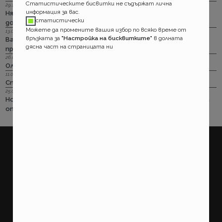
Статистическите бисвитки не съдържат лична
29.12.2018 г.
информация за вас.
Няма да работим на 31-ви. Весело посрещане на една по -
статистически
добра година.
Можете да промените вашия избор по всяко време от
13.08.2018 г.
връзката за
"Настройка на бисквитките"
в долната
Важно! Вашата полица в Олимпик трябва да бъде
дясна част на страницата ни
прекратена на 17.08.2018г
26.07.2018 г.
Олимпик са вече без лиценз
11.05.2018 г.
Спираме Олимпик
25.01.2018 г.
Нова вълна на чувствително поскъпване на ГО-то тръгва
от следващата седмица
покажи още
ПОТРЕБИТЕЛСКИ
ПРАВНИ
Какво правим?
Условия за ползване на
страницата
Как работим?
Потребителско споразумение
Доставка
Политика за поверителност
Плащане
Информация за потребителя на
застрахователни услуги