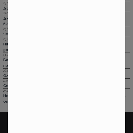
23.09.2022 г.
ДЗИ: Ами няма такова каско!
21.09.2022 г.
Дженерали: Критични болести по злополука и заболяване,
включително и при задължителната трудова.
25.08.2022 г.
Черно бялото ще е новото зелено и у нас. Дали?
29.12.2018 г.
Няма да работим на 31-ви. Весело посрещане на една по -
добра година.
13.08.2018 г.
Важно! Вашата полица в Олимпик трябва да бъде
прекратена на 17.08.2018г
26.07.2018 г.
Олимпик са вече без лиценз
11.05.2018 г.
Спираме Олимпик
25.01.2018 г.
Нова вълна на чувствително поскъпване на ГО-то тръгва
от следващата седмица
покажи още
ПОТРЕБИТЕЛСКИ
ПРАВНИ