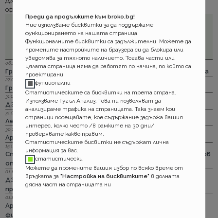
ДЗИ или ниско рисков регион са вече включени с нашата
оферта. Проверете разликата!
Преди да продължите към broko.bg!
Ние използваме бисквитки за да поддържаме
функционирането на нашата страница.
Функционалните бисквитки са задължителни. Можете да
промените настройките на браузера си да блокира или
уведомява за тяхното наличието. Тогава части или
06.12.2023 г.
цялата страница няма да работят по начина, по който са
Групама: Ски и сноуборд безплатно при пътуване в чужбина
проектирани.
27.04.2023 г.
фунционални
Групама: За каското
Статистическите са бисквитки на трета страна.
31.03.2023 г.
Използваме Гугъл Анализ. Това ни позволяват да
ДЗИ: Отличници в ликвидацията по каско
анализираме трафика на страницата. Така знаем кои
31.03.2023 г.
страници посещавате, кое съдържание задържа вашия
Лев Инс: Още месец на промоция по каско
интерес, колко често /в рамките на 30 дни/
30.11.2022 г.
проверявате какво правим.
Армеец: И асистанс за България по каско
Статистическите бисвитки не съдържат лична
15.11.2022 г.
информация за вас.
Стикерът по гражданска отговорност с впечатляващ нов
статистически
опит да влезе в историята
Можете да промените вашия избор по всяко време от
01.11.2022 г.
връзката за
"Настройка на бисквитките"
в долната
ДЗИ: Стрийминг застраховката за злополука на промоция
дясна част на страницата ни
през ноември
01.11.2022 г.
Армеец: Имуществото на лимит на промоция. Това за
фирмите също