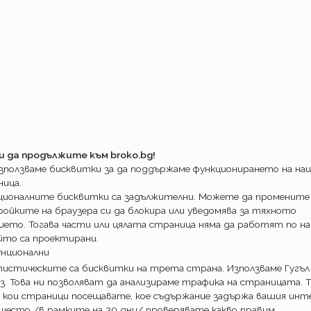
Остава в сила! За трите региона. Ако сте
овявате полицата си към ДЗИ и нямате
не (текущ застраховател по ГО) в повече на
35лв. и 90лв. по малко. При това с покритие
споразумението Зелена карта. По- евтино за
 Изгодната за застрахован възраст пада и
 лева по- малко. И извън промените- началото
ъде до два месеца напред от датата на
да подновите сега! Не сме черногледи, но
лго!
и да продължите към broko.bg!
използваме бисквитки за да поддържаме функционирането на н
ница.
ционалните бисквитки са задължителни. Можете да промените
ойките на браузера си да блокира или уведомява за тяхното
ието. Тогава части или цялата страница няма да работят по на
йто са проектирани.
унционални
истическите са бисквитки на трета страна. Използваме Гугъл
з. Това ни позволяват да анализираме трафика на страницата. Т
 кои страници посещавате, кое съдържание задържа вашия инте
 често /в рамките на 30 дни/ проверявате какво правим.