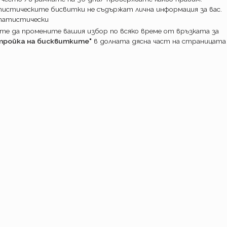
истическите бисвитки не съдържат лична информация за вас.
татистически
е да промените вашия избор по всяко време от връзката за
тройка на бисквитките"
в долната дясна част на страницата
ПОТРЕБИТ
Какво прави
Как работим
Доставка