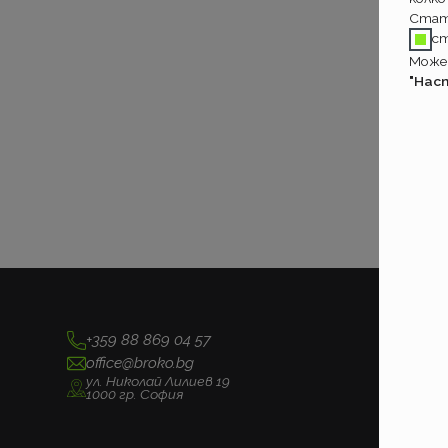
Стат
с
Может
"Нас
+359 88 869 04 57
office@broko.bg
ул. Николай Лилиев 19
1000 гр. София