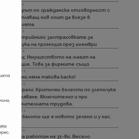
15.11.2022 г.
Стикерът по гражданска отговорност с
впечатляващ нов опит да влезе в
историята
01.11.2022 г.
ДЗИ: Стрийминг застраховката за
злополука на промоция през ноември
01.11.2022 г.
Армеец: Имуществото на лимит на
промоция. Това за фирмите също
23.09.2022 г.
ашата
ДЗИ: Ами няма такова каско!
21.09.2022 г.
Дженерали: Критични болести по злополука
и заболяване, включително и при
чина,
задължителната трудова.
25.08.2022 г.
Черно бялото ще е новото зелено и у нас.
Дали?
ака
29.12.2018 г.
рес,
Няма да работим на 31-ви. Весело