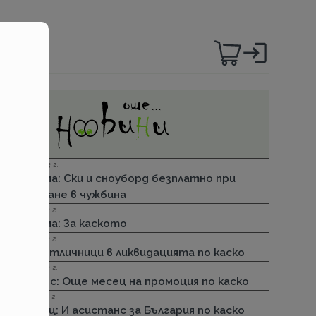
06.12.2023 г.
Групама: Ски и сноуборд безплатно при
пътуване в чужбина
27.04.2023 г.
Групама: За каското
31.03.2023 г.
ДЗИ: Отличници в ликвидацията по каско
31.03.2023 г.
Лев Инс: Още месец на промоция по каско
30.11.2022 г.
Армеец: И асистанс за България по каско