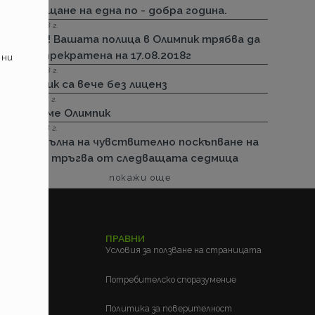
посрещане на една по - добра година.
13.08.2018 г.
Важно! Вашата полица в Олимпик трябва да
бъде прекратена на 17.08.2018г
 ни
26.07.2018 г.
Олимпик са вече без лиценз
11.05.2018 г.
Спираме Олимпик
25.01.2018 г.
Нова вълна на чувствително поскъпване на
ГО-то тръгва от следващата седмица
покажи още
ЕЛСКИ
ПРАВНИ
м?
Условия за ползване на страницата
?
Потребителско споразумение
Политика за поверителност