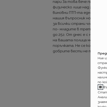
пари За това вече писахме. 
физическо лице над 25, подн
виновни ПТП-та едното цъка
нашия въпросник носи между 
за всички страни членки на 
по- младите в трети регион
до 25г. От днес е с няколко
на вашата полица може да б
поръчката. Не се колебайте 
добрите вести не траят дъ
Пред
Ние 
стра
Функ
настр
налич
по ко
ф
Стат
Анали
знаем
колко