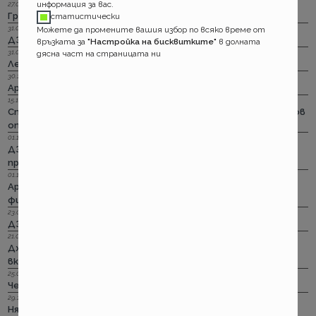
информация за вас.
27.04.2023 г.
Групама: За каското
статистически
31.03.2023 г.
Можете да промените вашия избор по всяко време от
ДЗИ: Отличници в ликвидацията по каско
връзката за
"Настройка на бисквитките"
в долната
31.03.2023 г.
дясна част на страницата ни
Лев Инс: Още месец на промоция по каско
30.11.2022 г.
Армеец: И асистанс за България по каско
15.11.2022 г.
Стикерът по гражданска отговорност с впечатляващ нов
опит да влезе в историята
01.11.2022 г.
ДЗИ: Стрийминг застраховката за злополука на промоция
през ноември
01.11.2022 г.
Армеец: Имуществото на лимит на промоция. Това за
фирмите също
23.09.2022 г.
ДЗИ: Ами няма такова каско!
21.09.2022 г.
Дженерали: Критични болести по злополука и заболяване,
включително и при задължителната трудова.
25.08.2022 г.
Черно бялото ще е новото зелено и у нас. Дали?
29.12.2018 г.
Няма да работим на 31-ви. Весело посрещане на една по -