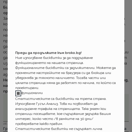
при най- голямата блъсканица.
Бихме препоръчали обаче да са с една идея по клиентски
ориентирани
Застрахованият в повечето случай няма точната представа
кой сервиз от списъка да избере. Ако все пак вече го е направил
по някакви критерии към датата на събитието (като
например списък качен на сайта, който след седмица се оказва
променен), не е лошо момчето зад стъклото да направи усилия
да провери поне доколко обясненията на клиента за
основателни. 30 минути безсмислено упорство докато се реши
Преди да продължите към broko.bg!
да потърси съдействие от по информиран колега, са повече от
Ние използваме бисквитки за да поддържаме
функционирането на нашата страница.
излишни за доброто потребителско изживяване. Пък и са не на
Функционалните бисквитки са задължителни. Можете да
място, след толкова полагани усилия за създаване и
промените настройките на браузера си да блокира или
администриране за добра авто застраховка.
уведомява за тяхното наличието. Тогава части или
Не всички брокери трябва да се разпознават на външен вид,
цялата страница няма да работят по начина, по който са
нали?! За лоша изненада на младите служители някой
проектирани.
приличат на клиенти :)
фунционални
Статистическите са бисквитки на трета страна.
Използваме Гугъл Анализ. Това ни позволяват да
анализираме трафика на страницата. Така знаем кои
страници посещавате, кое съдържание задържа вашия
интерес, колко често /в рамките на 30 дни/
проверявате какво правим.
06.12.2023 г.
Групама: Ски и сноуборд безплатно при пътуване в чужбина
Статистическите бисвитки не съдържат лична