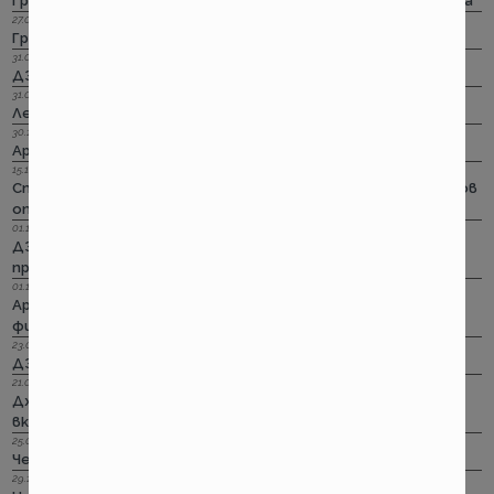
Групама: Ски и сноуборд безплатно при пътуване в чужбина
27.04.2023 г.
Групама: За каското
31.03.2023 г.
ДЗИ: Отличници в ликвидацията по каско
31.03.2023 г.
Лев Инс: Още месец на промоция по каско
30.11.2022 г.
Армеец: И асистанс за България по каско
15.11.2022 г.
Стикерът по гражданска отговорност с впечатляващ нов
опит да влезе в историята
01.11.2022 г.
ДЗИ: Стрийминг застраховката за злополука на промоция
през ноември
01.11.2022 г.
Армеец: Имуществото на лимит на промоция. Това за
фирмите също
23.09.2022 г.
ДЗИ: Ами няма такова каско!
21.09.2022 г.
Дженерали: Критични болести по злополука и заболяване,
включително и при задължителната трудова.
25.08.2022 г.
Черно бялото ще е новото зелено и у нас. Дали?
29.12.2018 г.