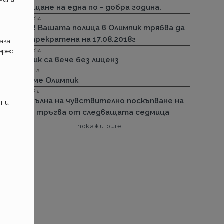
посрещане на една по - добра година.
13.08.2018 г.
Важно! Вашата полица в Олимпик трябва да
бъде прекратена на 17.08.2018г
ака
26.07.2018 г.
рес,
Олимпик са вече без лиценз
11.05.2018 г.
Спираме Олимпик
25.01.2018 г.
Нова вълна на чувствително поскъпване на
 ни
ГО-то тръгва от следващата седмица
покажи още