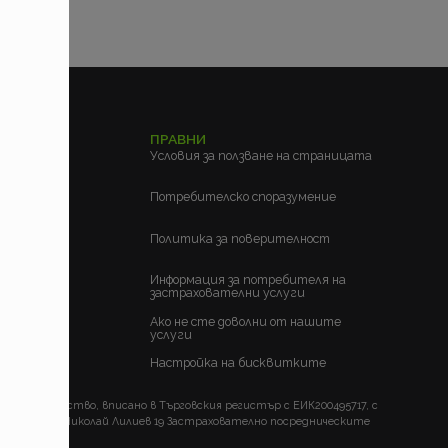
ЕЛСКИ
ПРАВНИ
м?
Условия за ползване на страницата
?
Потребителско споразумение
Политика за поверителност
Информация за потребителя на
застрахователни услуги
Ако не сте доволни от нашите
услуги
Настройка на бисквитките
ско дружество, вписано в Търговския регистър с ЕИК200495717, с
гр. София, ул. Николай Лилиев 19 Застрахователно посредническите