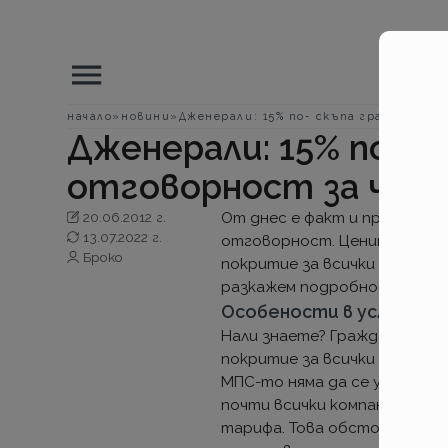
Основно
навигационно
меню
Бредкръмбс
начало
новини
Дженерали: 15% по- скъпа гражданска
Дженерали: 15% по- с
навигация
отговорност за чуж
20.06.2012 г.
От днес е факт и промяна в
13.07.2022 г.
отговорност. Цените очаква
Броко
покритие за всички страни 
разкажем подробностите, о
Особености в условията
Нали знаете? Гражданската 
покритие за всички страни, 
МПС-то няма да се управля
почти всички компании мож
тарифа. Това обстоятелство