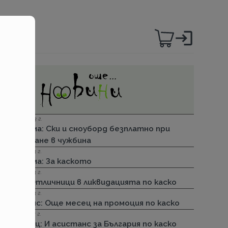
06.12.2023 г.
Групама: Ски и сноуборд безплатно при
пътуване в чужбина
27.04.2023 г.
Групама: За каското
31.03.2023 г.
ДЗИ: Отличници в ликвидацията по каско
31.03.2023 г.
Лев Инс: Още месец на промоция по каско
30.11.2022 г.
Армеец: И асистанс за България по каско