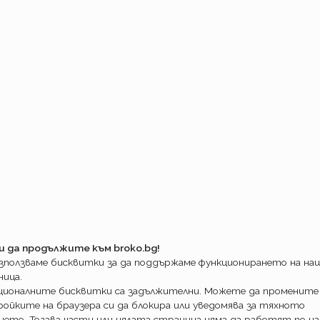
не на България да доплатите
ия.
е цена за Зелена карта! Дължите
за България, при пътуване в чужбина,
 издава сертификат или не.
ще една.
рали зависи и от две други обстоятелства:
редство зад граница и
управление на чужди граждани.
ка на риска обстоятелства, за които
л изричен въпрос.
ва въпроса стават част от условията при
. При събитие обстоятелствата, които
ерени. И при несъответствие
 да доплатите премия до 2000лв.
а обстоятелство и изисквайте брокерът
и да продължите към broko.bg!
нформация преди да изберете компания за
използваме бисквитки за да поддържаме функционирането на н
ница.
негово задължение!
ционалните бисквитки са задължителни. Можете да промените
верете дали тези въпроси са част от
ойките на браузера си да блокира или уведомява за тяхното
ието. Тогава части или цялата страница няма да работят по на