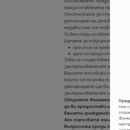
съгласявате, преди напуска
предоставената преференц
Отстъпката за страната не 
доплащане на ценовия бонус 
независимо от това дали се
Освен тази особеност има о
Цената за покритие в Джене
престоя на превозното с
дали го предоставяте за 
Това са съществени за оцен
застрахователят е постави
Вашите отговори на тези д
които се сключва полицата
декларирате ще бъдат пров
застрахователят ще изиска
Обърнете внимание на тов
Пред
да ви предостави цялата и
Ние 
стра
вашата гражданска. Това е 
Функ
Ако поръчвате онлайн- про
настр
въпросника преди оферта.
налич