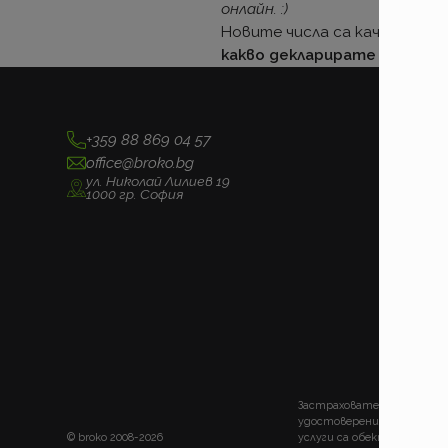
онлайн. :)
Новите числа са качени.
Цък
какво декларирате при склю
+359 88 869 04 57
office@broko.bg
ул. Николай Лилиев 19
1000 гр. София
Застрахователно посредни
удостоверение за регистра
©
broko 2008-2026
услуги са обект на лиценз