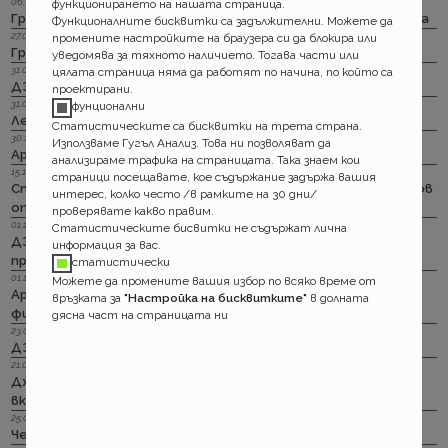
06.12.2023 г.
функционирането на нашата страница.
Групама: Ски и сноуборд безплатно при пътуване в чужбина
Функционалните бисквитки са задължителни. Можете да
27.04.2023 г.
промените настройките на браузера си да блокира или
Групама: За каското
уведомява за тяхното наличието. Тогава части или
31.03.2023 г.
цялата страница няма да работят по начина, по който са
ДЗИ: Отличници в ликвидацията по каско
проектирани.
31.03.2023 г.
фунционални
Лев Инс: Още месец на промоция по каско
Статистическите са бисквитки на трета страна.
30.11.2022 г.
Използваме Гугъл Анализ. Това ни позволяват да
Армеец: И асистанс за България по каско
анализираме трафика на страницата. Така знаем кои
15.11.2022 г.
страници посещавате, кое съдържание задържа вашия
Стикерът по гражданска отговорност с впечатляващ нов
интерес, колко често /в рамките на 30 дни/
опит да влезе в историята
проверявате какво правим.
01.11.2022 г.
Статистическите бисвитки не съдържат лична
ДЗИ: Стрийминг застраховката за злополука на промоция
информация за вас.
през ноември
статистически
01.11.2022 г.
Можете да промените вашия избор по всяко време от
Армеец: Имуществото на лимит на промоция. Това за
връзката за
"Настройка на бисквитките"
в долната
фирмите също
дясна част на страницата ни
23.09.2022 г.
ДЗИ: Ами няма такова каско!
21.09.2022 г.
Дженерали: Критични болести по злополука и заболяване,
включително и при задължителната трудова.
25.08.2022 г.
Черно бялото ще е новото зелено и у нас. Дали?