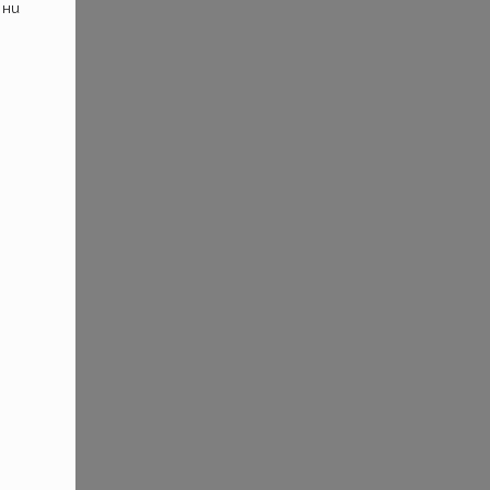
 ни
а?