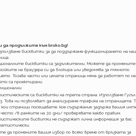
стрираме с пример.
 застраховател. От всичките автомобили 5
 При сегашните условия движещите се в
лв, а петте процента 200лв.
200лв. Ще му трябват същите пари за да
ри новите условия. Но цената ще е еднаква.
20лв. или с едни закръглени 2% отгоре, при
и да продължите към broko.bg!
използваме бисквитки за да поддържаме функционирането на н
ница.
реразпределение между всички потребители
ционалните бисквитки са задължителни. Можете да промените
 при липсата на свобода на движение към
ойките на браузера си да блокира или уведомява за тяхното
лко от тях сме на безвизов режим?!) е
ието. Тогава части или цялата страница няма да работят по на
лкото по- мобилен е портфейла на
йто са проектирани.
- високо напрежение върху цената може да
унционални
ходна бариера ще мотивира и по- висока
истическите са бисквитки на трета страна. Използваме Гугъл
 трети страни и т.н. икономически
з. Това ни позволяват да анализираме трафика на страницата. Т
 кои страници посещавате, кое съдържание задържа вашия инте
 често /в рамките на 30 дни/ проверявате какво правим.
ези безспорни учебникарски основания е
истическите бисвитки не съдържат лична информация за вас.
конкретната компания, за да запази
татистически
пределен период да поеме за собствена
е да промените вашия избор по всяко време от връзката за
. Рационален мотив за това обаче е трудно