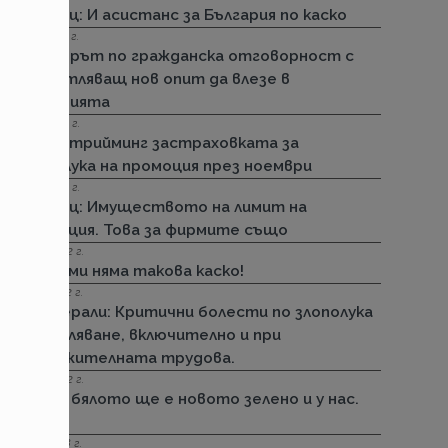
Армеец: И асистанс за България по каско
15.11.2022 г.
Стикерът по гражданска отговорност с
впечатляващ нов опит да влезе в
историята
01.11.2022 г.
ДЗИ: Стрийминг застраховката за
злополука на промоция през ноември
01.11.2022 г.
Армеец: Имуществото на лимит на
промоция. Това за фирмите също
23.09.2022 г.
ДЗИ: Ами няма такова каско!
21.09.2022 г.
Дженерали: Критични болести по злополука
и заболяване, включително и при
задължителната трудова.
25.08.2022 г.
Черно бялото ще е новото зелено и у нас.
Дали?
29.12.2018 г.