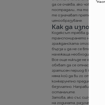
"Нас
да се очаква, ако човек пог
пострадали… та то няма ден
те означават претенции, ре
ценообразуване.
Как да използв
Кодексът трябва да влезе в с
транспонирането на друга д
гражданската отговорност)
бърза и да не се вторачва 
належаща необходимост.
Все още никъде не е предв
обхват да се отнася само з
гратисен период в който да 
няма кой да ви го откаже ло
конкерунтно предимство за
безплатно. Направи ли го ед
останалите.
Затова, ако със сигурност 
на годината, разгледайте, 