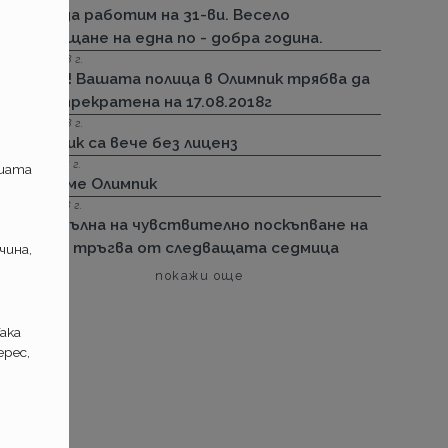
Няма да работим на 31-ви. Весело
посрещане на една по - добра година.
13.08.2018 г.
Важно! Вашата полица в Олимпик трябва да
бъде прекратена на 17.08.2018г
26.07.2018 г.
Олимпик са вече без лиценз
11.05.2018 г.
ашата
Спираме Олимпик
25.01.2018 г.
Нова вълна на чувствително поскъпване на
ГО-то тръгва от следващата седмица
чина,
покажи още
ака
рес,