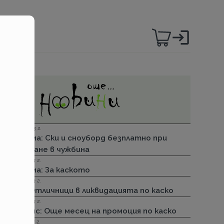
06.12.2023 г.
Групама: Ски и сноуборд безплатно при
пътуване в чужбина
27.04.2023 г.
Групама: За каското
31.03.2023 г.
ДЗИ: Отличници в ликвидацията по каско
31.03.2023 г.
Лев Инс: Още месец на промоция по каско
30.11.2022 г.