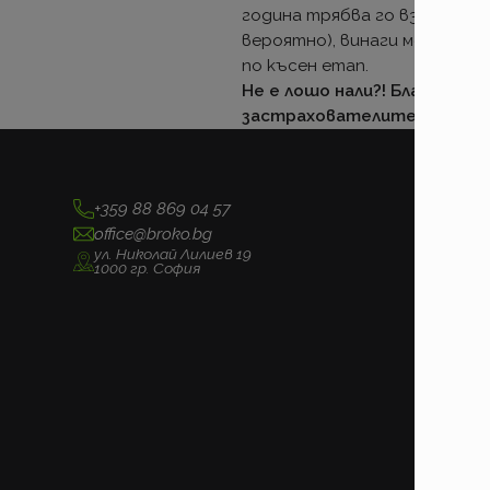
година трябва го вземете без
вероятно), винаги можете 
по късен етап.
Не е лошо нали?! Благодар
застрахователите, които в
+359 88 869 04 57
office@broko.bg
ул. Николай Лилиев 19
1000 гр. София