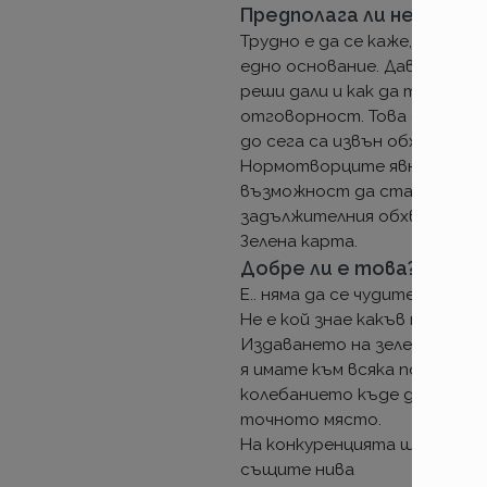
Предполага ли нещо но
Трудно е да се каже, като в
едно основание. Дава своб
реши дали и как да третир
отговорност. Това са тези 
до сега са извън обхвата н
Нормотворците явно много 
възможност да стане неотме
задължителния обхват ще са
Зелена карта.
Добре ли е това?
Е.. няма да се чудите за къ
Не е кой знае какъв пакет п
Издаването на зелена карта
я имате към всяка полица. А
колебанието къде да драска 
точното място.
На конкуренцията ще и стан
същите нива