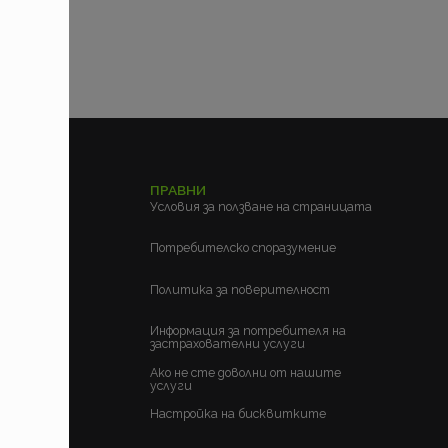
ЕЛСКИ
ПРАВНИ
м?
Условия за ползване на страницата
?
Потребителско споразумение
Политика за поверителност
Информация за потребителя на
застрахователни услуги
Ако не сте доволни от нашите
услуги
Настройка на бисквитките