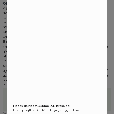
отговорност при Групама?
Изненади от общите правила няма. Няма и модерните в
последните седмици заигравки с териториалното покритие
за Турция и/ или Македония.
Базовата цена е за задължителния териториален обхват-
този за който носенето на зелена карта не е задължително.
Ако все пак ви харесва зеления картон- имате го безплатно.
Страната е зонирана в обичайните три рискови региона.
Възрастта на собственика е от значение, шофьорските
умения и записите в КАТ също. Може да се плаща разсрочено на
две или четири вноски. Има разлика в цената. Ако имате
възможност избягвайте плащането на части.
Разширението на покритието се доплаща. Предоставя се за
всички страни- членки на споразумението зелена карта. За
издаване на незадраскан сертификат застрахователят очаква
да плащате еднократно или да погасите оставащите вноски
по вече сключена полица с премия уговорена на части.
Имате цените. Впечатлявайте се!
Преди да продължите към broko.bg!
Ние използваме бисквитки за да поддържаме
06.12.2023 г.