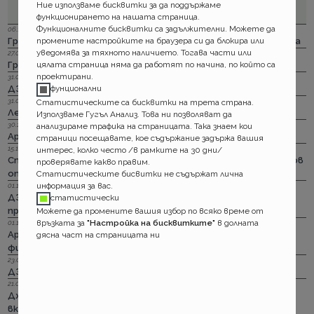
Ние използваме бисквитки за да поддържаме
функционирането на нашата страница.
Функционалните бисквитки са задължителни. Можете да
06.12.2023 г.
промените настройките на браузера си да блокира или
Групама: Ски и сноуборд безплатно при пътуване в чужбина
уведомява за тяхното наличието. Тогава части или
27.04.2023 г.
цялата страница няма да работят по начина, по който са
Групама: За каското
проектирани.
31.03.2023 г.
фунционални
ДЗИ: Отличници в ликвидацията по каско
31.03.2023 г.
Статистическите са бисквитки на трета страна.
Лев Инс: Още месец на промоция по каско
Използваме Гугъл Анализ. Това ни позволяват да
30.11.2022 г.
анализираме трафика на страницата. Така знаем кои
Армеец: И асистанс за България по каско
страници посещавате, кое съдържание задържа вашия
15.11.2022 г.
интерес, колко често /в рамките на 30 дни/
Стикерът по гражданска отговорност с впечатляващ нов
проверявате какво правим.
опит да влезе в историята
Статистическите бисвитки не съдържат лична
информация за вас.
01.11.2022 г.
ДЗИ: Стрийминг застраховката за злополука на промоция
статистически
през ноември
Можете да промените вашия избор по всяко време от
връзката за
"Настройка на бисквитките"
в долната
01.11.2022 г.
Армеец: Имуществото на лимит на промоция. Това за
дясна част на страницата ни
фирмите също
23.09.2022 г.
ДЗИ: Ами няма такова каско!
21.09.2022 г.
Дженерали: Критични болести по злополука и заболяване,
включително и при задължителната трудова.