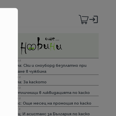
06.12.2023 г.
Групама: Ски и сноуборд безплатно при
пътуване в чужбина
27.04.2023 г.
Групама: За каското
31.03.2023 г.
ДЗИ: Отличници в ликвидацията по каско
31.03.2023 г.
Лев Инс: Още месец на промоция по каско
30.11.2022 г.
Армеец: И асистанс за България по каско