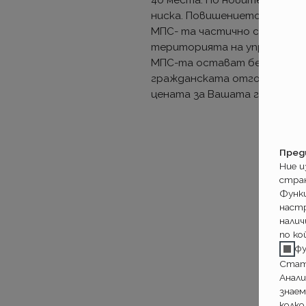
40 места. По новите тарифн
ниска. Повишението на цени
МПС- та частично се компен
територията на управление 
МПС-та остават без промяна
гражданската отговорност з
цената за Вашата гражданс
Пред
Ние 
стра
Функ
настр
налич
по ко
ф
Стат
Анали
знаем
колко