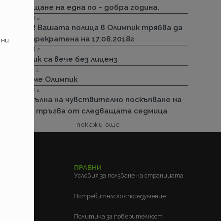
посрещане на една по - добра година.
13.08.2018 г.
Важно! Вашата полица в Олимпик трябва да
бъде прекратена на 17.08.2018г
 ни
26.07.2018 г.
Олимпик са вече без лиценз
11.05.2018 г.
Спираме Олимпик
25.01.2018 г.
Нова вълна на чувствително поскъпване на
ГО-то тръгва от следващата седмица
покажи още
ЕЛСКИ
ПРАВНИ
м?
Условия за ползване на страницата
?
Потребителско споразумение
Политика за поверителност