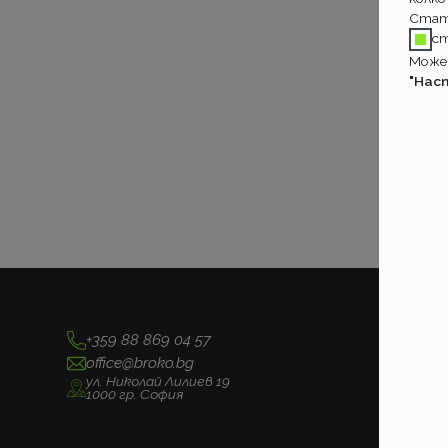
Стат
с
Может
"Нас
+359 88 869 04 57
office@broko.bg
ул. Николай Лилиев 19
1000 гр. София