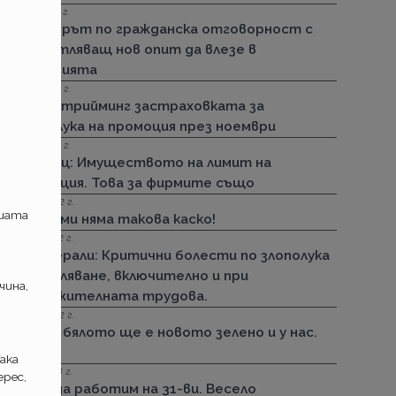
15.11.2022 г.
Стикерът по гражданска отговорност с
впечатляващ нов опит да влезе в
историята
01.11.2022 г.
ДЗИ: Стрийминг застраховката за
злополука на промоция през ноември
01.11.2022 г.
Армеец: Имуществото на лимит на
промоция. Това за фирмите също
23.09.2022 г.
ашата
ДЗИ: Ами няма такова каско!
21.09.2022 г.
Дженерали: Критични болести по злополука
и заболяване, включително и при
чина,
задължителната трудова.
25.08.2022 г.
Черно бялото ще е новото зелено и у нас.
Дали?
ака
29.12.2018 г.
рес,
Няма да работим на 31-ви. Весело