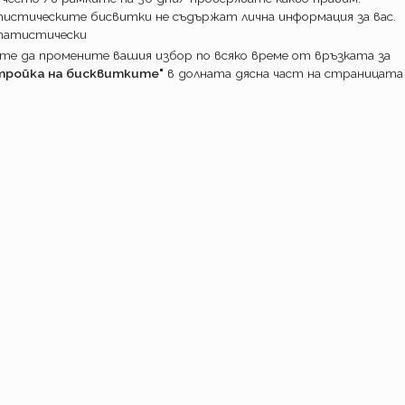
истическите бисвитки не съдържат лична информация за вас.
татистически
е да промените вашия избор по всяко време от връзката за
тройка на бисквитките"
в долната дясна част на страницата
ПОТРЕБИТ
Какво прави
Как работим
Доставка