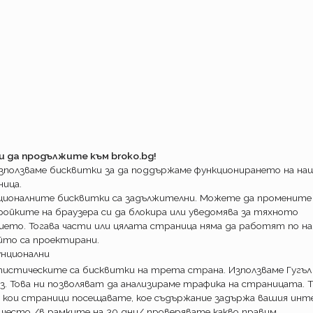
и условия премията е между 6% и 23% по-
те за покритие на определени категории
сира от по- високата за ограничение на
само за България. Премиите за малки леки
 за страната. С около 5% е по- скъпа
а леки коли над 2000 куб. см. Проверете
ка отговорност по новите условия на ХДИ.
и да продължите към broko.bg!
използваме бисквитки за да поддържаме функционирането на н
ница.
ционалните бисквитки са задължителни. Можете да промените
ойките на браузера си да блокира или уведомява за тяхното
ието. Тогава части или цялата страница няма да работят по на
йто са проектирани.
унционални
истическите са бисквитки на трета страна. Използваме Гугъл
з. Това ни позволяват да анализираме трафика на страницата. Т
 кои страници посещавате, кое съдържание задържа вашия инте
 често /в рамките на 30 дни/ проверявате какво правим.