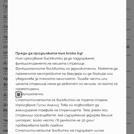
27.04.2023 г.
Групама: За каското
31.03.2023 г.
ДЗИ: Отличници в ликвидацията по каско
31.03.2023 г.
Лев Инс: Още месец на промоция по каско
30.11.2022 г.
Армеец: И асистанс за България по каско
15.11.2022 г.
Стикерът по гражданска отговорност с впечатляващ нов
опит да влезе в историята
Преди да продължите към broko.bg!
01.11.2022 г.
Ние използваме бисквитки за да поддържаме
ДЗИ: Стрийминг застраховката за злополука на промоция
функционирането на нашата страница.
през ноември
Функционалните бисквитки са задължителни. Можете да
промените настройките на браузера си да блокира или
01.11.2022 г.
Армеец: Имуществото на лимит на промоция. Това за
уведомява за тяхното наличието. Тогава части или
цялата страница няма да работят по начина, по който са
фирмите също
проектирани.
23.09.2022 г.
фунционални
ДЗИ: Ами няма такова каско!
Статистическите са бисквитки на трета страна.
21.09.2022 г.
Дженерали: Критични болести по злополука и заболяване,
Използваме Гугъл Анализ. Това ни позволяват да
анализираме трафика на страницата. Така знаем кои
включително и при задължителната трудова.
страници посещавате, кое съдържание задържа вашия
25.08.2022 г.
интерес, колко често /в рамките на 30 дни/
Черно бялото ще е новото зелено и у нас. Дали?
проверявате какво правим.
29.12.2018 г.
Статистическите бисвитки не съдържат лична
Няма да работим на 31-ви. Весело посрещане на една по -