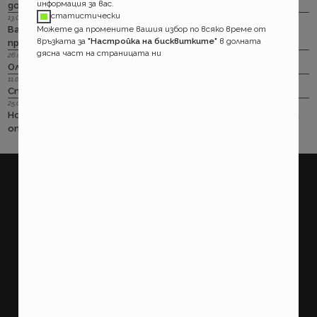
информация за вас.
добра година.
статистически
13.08.2018 г.
Важно! Вашата полица в Олимпик трябва да бъде
Можете да промените вашия избор по всяко време от
връзката за
"Настройка на бисквитките"
в долната
прекратена на 17.08.2018г
дясна част на страницата ни
26.07.2018 г.
Олимпик са вече без лиценз
11.05.2018 г.
Спираме Олимпик
25.01.2018 г.
Нова вълна на чувствително поскъпване на ГО-то тръгва
от следващата седмица
покажи още
ПОТРЕБИТЕЛСКИ
ПРАВНИ
Какво правим?
Условия за ползване на
страницата
Как работим?
Потребителско споразумение
Доставка
Политика за поверителност
Плащане
Информация за потребителя на
застрахователни услуги
Ако не сте доволни от нашите
ДРУГИ
услуги