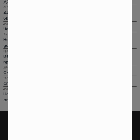
ДЗИ: Ами няма такова каско!
21.09.2022 г.
Дженерали: Критични болести по злополука и заболяване,
включително и при задължителната трудова.
25.08.2022 г.
Черно бялото ще е новото зелено и у нас. Дали?
29.12.2018 г.
Няма да работим на 31-ви. Весело посрещане на една по -
добра година.
13.08.2018 г.
Важно! Вашата полица в Олимпик трябва да бъде
прекратена на 17.08.2018г
26.07.2018 г.
Олимпик са вече без лиценз
11.05.2018 г.
Спираме Олимпик
25.01.2018 г.
Нова вълна на чувствително поскъпване на ГО-то тръгва
от следващата седмица
покажи още
ПОТРЕБИТЕЛСКИ
ПРАВНИ
Какво правим?
Условия за ползване на
страницата