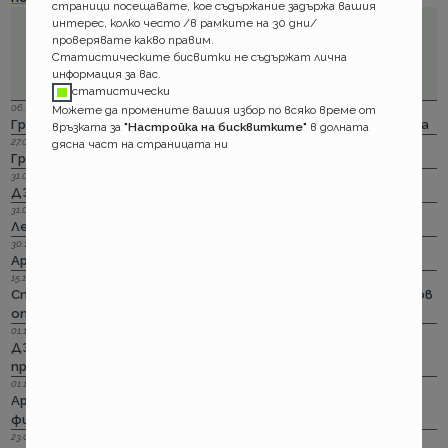
страници посещавате, кое съдържание задържа вашия
интерес, колко често /в рамките на 30 дни/
проверявате какво правим.
Статистическите бисвитки не съдържат лична
информация за вас.
статистически
06.12.2023 г.
Можете да промените вашия избор по всяко време от
Групама: Ски и сноуборд безплатно при пътуване в чужбина
връзката за
"Настройка на бисквитките"
в долната
27.04.2023 г.
дясна част на страницата ни
Групама: За каското
31.03.2023 г.
ДЗИ: Отличници в ликвидацията по каско
31.03.2023 г.
Лев Инс: Още месец на промоция по каско
30.11.2022 г.
Армеец: И асистанс за България по каско
15.11.2022 г.
Стикерът по гражданска отговорност с впечатляващ нов
опит да влезе в историята
01.11.2022 г.
ДЗИ: Стрийминг застраховката за злополука на промоция
през ноември
01.11.2022 г.
Армеец: Имуществото на лимит на промоция. Това за
фирмите също
23.09.2022 г.