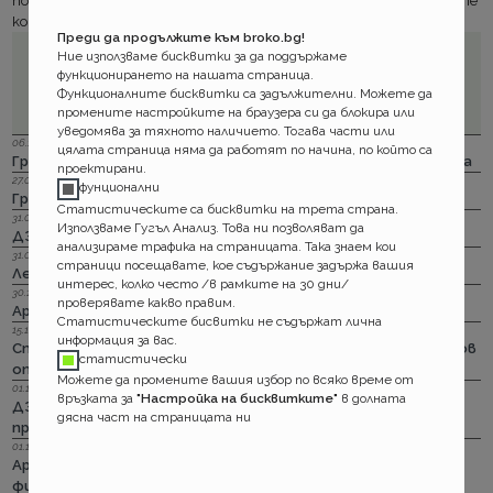
пожар на застраховано в Армеец ПТП сте длъжни да уведомите
компанията незабавно на тел. 0887 922 444.
Преди да продължите към broko.bg!
Ние използваме бисквитки за да поддържаме
функционирането на нашата страница.
Функционалните бисквитки са задължителни. Можете да
промените настройките на браузера си да блокира или
уведомява за тяхното наличието. Тогава части или
06.12.2023 г.
цялата страница няма да работят по начина, по който са
Групама: Ски и сноуборд безплатно при пътуване в чужбина
проектирани.
27.04.2023 г.
фунционални
Групама: За каското
Статистическите са бисквитки на трета страна.
31.03.2023 г.
Използваме Гугъл Анализ. Това ни позволяват да
ДЗИ: Отличници в ликвидацията по каско
анализираме трафика на страницата. Така знаем кои
31.03.2023 г.
страници посещавате, кое съдържание задържа вашия
Лев Инс: Още месец на промоция по каско
интерес, колко често /в рамките на 30 дни/
30.11.2022 г.
проверявате какво правим.
Армеец: И асистанс за България по каско
Статистическите бисвитки не съдържат лична
15.11.2022 г.
информация за вас.
Стикерът по гражданска отговорност с впечатляващ нов
статистически
опит да влезе в историята
Можете да промените вашия избор по всяко време от
01.11.2022 г.
връзката за
"Настройка на бисквитките"
в долната
ДЗИ: Стрийминг застраховката за злополука на промоция
дясна част на страницата ни
през ноември
01.11.2022 г.
Армеец: Имуществото на лимит на промоция. Това за
фирмите също