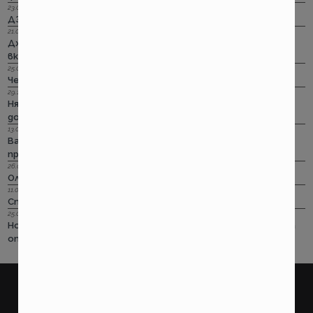
23.09.2022 г.
ДЗИ: Ами няма такова каско!
21.09.2022 г.
Дженерали: Критични болести по злополука и заболяване,
включително и при задължителната трудова.
25.08.2022 г.
Черно бялото ще е новото зелено и у нас. Дали?
29.12.2018 г.
Няма да работим на 31-ви. Весело посрещане на една по -
добра година.
13.08.2018 г.
Важно! Вашата полица в Олимпик трябва да бъде
прекратена на 17.08.2018г
26.07.2018 г.
Олимпик са вече без лиценз
11.05.2018 г.
Спираме Олимпик
25.01.2018 г.
Нова вълна на чувствително поскъпване на ГО-то тръгва
от следващата седмица
покажи още
ПОТРЕБИТЕЛСКИ
ПРАВНИ