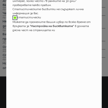
Дженерали: Критични болести по злополука и заболяване,
интерес, колко често /в рамките на 30 дни/
включително и при задължителната трудова.
проверявате какво правим.
Статистическите бисвитки не съдържат лична
25.08.2022 г.
Черно бялото ще е новото зелено и у нас. Дали?
информация за вас.
статистически
29.12.2018 г.
Няма да работим на 31-ви. Весело посрещане на една по -
Можете да промените вашия избор по всяко време от
добра година.
връзката за
"Настройка на бисквитките"
в долната
дясна част на страницата ни
13.08.2018 г.
Важно! Вашата полица в Олимпик трябва да бъде
прекратена на 17.08.2018г
26.07.2018 г.
Олимпик са вече без лиценз
11.05.2018 г.
Спираме Олимпик
25.01.2018 г.
Нова вълна на чувствително поскъпване на ГО-то тръгва
от следващата седмица
покажи още
ПОТРЕБИТЕЛСКИ
ПРАВНИ
Какво правим?
Условия за ползване на
страницата
Как работим?
Потребителско споразумение