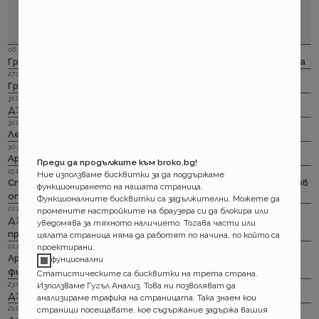
06.12.2023 г.
Групама: Ски и сноуборд безплатно при пътуване в чужбина
27.04.2023 г.
Групама: За каското
31.03.2023 г.
ДЗИ: Отличници в ликвидацията по каско
31.03.2023 г.
Лев Инс: Още месец на промоция по каско
30.11.2022 г.
Армеец: И асистанс за България по каско
Преди да продължите към broko.bg!
15.11.2022 г.
Ние използваме бисквитки за да поддържаме
Стикерът по гражданска отговорност с впечатляващ нов
функционирането на нашата страница.
опит да влезе в историята
Функционалните бисквитки са задължителни. Можете да
01.11.2022 г.
промените настройките на браузера си да блокира или
ДЗИ: Стрийминг застраховката за злополука на промоция
уведомява за тяхното наличието. Тогава части или
през ноември
цялата страница няма да работят по начина, по който са
проектирани.
01.11.2022 г.
Армеец: Имуществото на лимит на промоция. Това за
фунционални
фирмите също
Статистическите са бисквитки на трета страна.
23.09.2022 г.
Използваме Гугъл Анализ. Това ни позволяват да
ДЗИ: Ами няма такова каско!
анализираме трафика на страницата. Така знаем кои
21.09.2022 г.
страници посещавате, кое съдържание задържа вашия