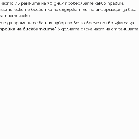
 често /в рамките на 30 дни/ проверявате какво правим.
истическите бисвитки не съдържат лична информация за вас.
татистически
е да промените вашия избор по всяко време от връзката за
тройка на бисквитките"
в долната дясна част на страницата
ПОТРЕБИТ
Какво прави
Как работим