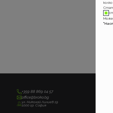
колко
Стат
с
Может
"Нас
+359 88 869 04 57
office@broko.bg
ул. Николай Лилиев 19
1000 гр. София