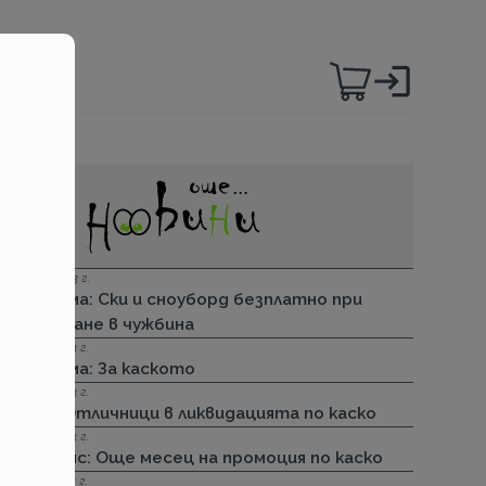
06.12.2023 г.
Групама: Ски и сноуборд безплатно при
пътуване в чужбина
27.04.2023 г.
Групама: За каското
31.03.2023 г.
ДЗИ: Отличници в ликвидацията по каско
31.03.2023 г.
Лев Инс: Още месец на промоция по каско
30.11.2022 г.