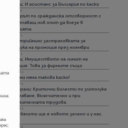
Армеец: И асистанс за България по каско
15.11.2022 г.
Стикерът по гражданска отговорност с
впечатляващ нов опит да влезе в
историята
01.11.2022 г.
ДЗИ: Стрийминг застраховката за
злополука на промоция през ноември
01.11.2022 г.
Армеец: Имуществото на лимит на
промоция. Това за фирмите също
23.09.2022 г.
ашата
ДЗИ: Ами няма такова каско!
21.09.2022 г.
Дженерали: Критични болести по злополука
и заболяване, включително и при
чина,
задължителната трудова.
25.08.2022 г.
Черно бялото ще е новото зелено и у нас.
ака
Дали?
рес,
29.12.2018 г.