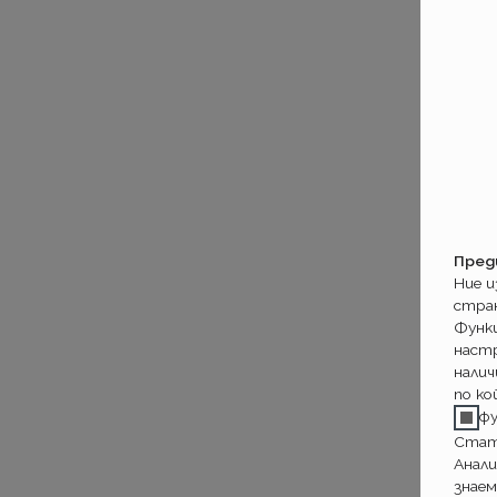
Пред
Ние 
стра
Функ
настр
налич
по ко
ф
Стат
Анали
знаем