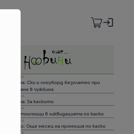
и
06.12.2023 г.
Групама: Ски и сноуборд безплатно при
пътуване в чужбина
27.04.2023 г.
Групама: За каското
31.03.2023 г.
ДЗИ: Отличници в ликвидацията по каско
31.03.2023 г.
Лев Инс: Още месец на промоция по каско
30.11.2022 г.