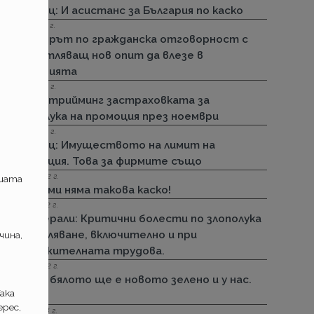
Армеец: И асистанс за България по каско
15.11.2022 г.
Стикерът по гражданска отговорност с
впечатляващ нов опит да влезе в
историята
01.11.2022 г.
ДЗИ: Стрийминг застраховката за
злополука на промоция през ноември
01.11.2022 г.
Армеец: Имуществото на лимит на
промоция. Това за фирмите също
23.09.2022 г.
ашата
ДЗИ: Ами няма такова каско!
21.09.2022 г.
Дженерали: Критични болести по злополука
и заболяване, включително и при
чина,
задължителната трудова.
25.08.2022 г.
Черно бялото ще е новото зелено и у нас.
ака
Дали?
рес,
29.12.2018 г.