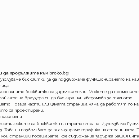
арата тарифа.
рти остават.
ост в ОЗК
какво ново да чакате за преференцията на
са на такава- от утре са по тарифа.
рахователи са вашата оферта за гражданска
ът
?
.
и да продължите към broko.bg!
използваме бисквитки за да поддържаме функционирането на н
ница.
ционалните бисквитки са задължителни. Можете да промените
ойките на браузера си да блокира или уведомява за тяхното
ието. Тогава части или цялата страница няма да работят по на
йто са проектирани.
унционални
истическите са бисквитки на трета страна. Използваме Гугъл
з. Това ни позволяват да анализираме трафика на страницата. Т
 кои страници посещавате, кое съдържание задържа вашия инте