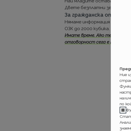
Най младите остават по ст
Двете безплатни зелени ка
За гражданска отговорн
Нямаме информация до сега 
ОЗК до 2000 кубика. При лип
Имате време. Ако тези заст
отговорност сега е момент
Пред
Ние 
стра
Функ
настр
налич
по ко
ф
Стат
Анали
знаем