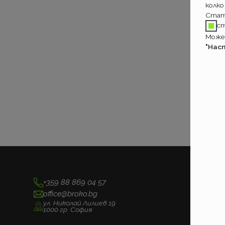
колко
Стат
с
Может
"Нас
+359 88 869 04 57
office@broko.bg
ул. Николай Лилиев 19
1000 гр. София