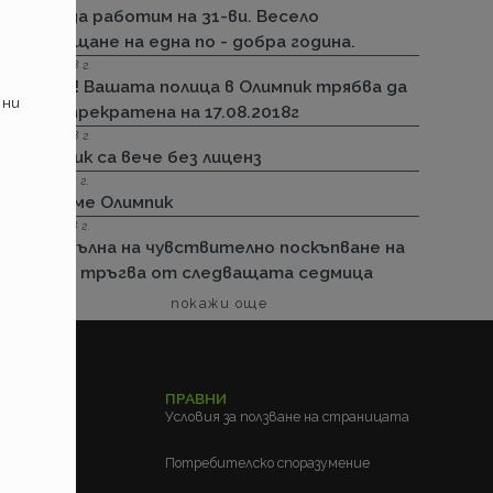
Няма да работим на 31-ви. Весело
посрещане на една по - добра година.
13.08.2018 г.
Важно! Вашата полица в Олимпик трябва да
 ни
бъде прекратена на 17.08.2018г
26.07.2018 г.
Олимпик са вече без лиценз
11.05.2018 г.
Спираме Олимпик
25.01.2018 г.
Нова вълна на чувствително поскъпване на
ГО-то тръгва от следващата седмица
покажи още
ЕЛСКИ
ПРАВНИ
м?
Условия за ползване на страницата
?
Потребителско споразумение