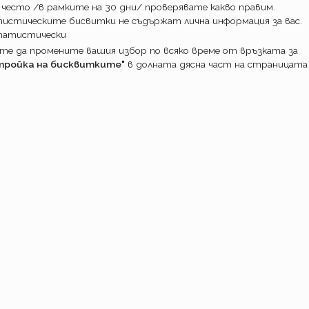
 често /в рамките на 30 дни/ проверявате какво правим.
истическите бисвитки не съдържат лична информация за вас.
татистически
е да промените вашия избор по всяко време от връзката за
тройка на бисквитките"
в долната дясна част на страницата
ПОТРЕБИТ
Какво прави
Как работим