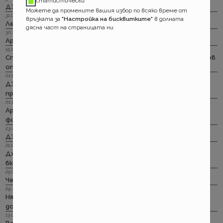
статистически
ДЗИ: Отличници в ликвидацията по каско
Можете да промените вашия избор по всяко време от
31.03.2023 г.
връзката за
"Настройка на бисквитките"
в долната
Лев Инс: Още месец на промоция по каско
дясна част на страницата ни
30.11.2022 г.
Армеец: И асистанс за България по каско
15.11.2022 г.
Стикерът по гражданска отговорност с впечатляващ нов
опит да влезе в историята
01.11.2022 г.
ДЗИ: Стрийминг застраховката за злополука на промоция
през ноември
01.11.2022 г.
Армеец: Имуществото на лимит на промоция. Това за
фирмите също
23.09.2022 г.
ДЗИ: Ами няма такова каско!
21.09.2022 г.
Дженерали: Критични болести по злополука и заболяване,
включително и при задължителната трудова.
25.08.2022 г.
Черно бялото ще е новото зелено и у нас. Дали?
29.12.2018 г.
Няма да работим на 31-ви. Весело посрещане на една по -
добра година.
13.08.2018 г.