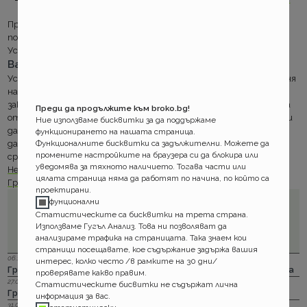
за този проблем
) и т.н.
Предимство при Групама е, че можете да сключите тази
полица само за риска от анулиране на самолетен билет.
Условие, което трудно се намира при останалите компании.
Важни срокове
Условие на застрахователя е полицата да бъде сключена в деня
на сключване на договора за организираното пътуване или
закупуване на самолетния билет. Ако изпуснете тази дата за
Преди да продължите към broko.bg!
отмяна на пътуване имате 10 дни изчаквателен период преди
Ние използваме бисквитки за да поддържаме
да влезе в сила покритието и изискване за минимум 31дни до
функционирането на нашата страница.
Функционалните бисквитки са задължителни. Можете да
датата на заминаване. За самолетните билети минималния
промените настройките на браузера си да блокира или
срок е 48 часа преди полета.
уведомява за тяхното наличието. Тогава части или
Не пропускайте и фаровитът ни в продуктовата гама на
цялата страница няма да работят по начина, по който са
Групама.
проектирани.
фунционални
Статистическите са бисквитки на трета страна.
Използваме Гугъл Анализ. Това ни позволяват да
анализираме трафика на страницата. Така знаем кои
страници посещавате, кое съдържание задържа вашия
06.12.2023 г.
интерес, колко често /в рамките на 30 дни/
Групама: Ски и сноуборд безплатно при пътуване в чужбина
проверявате какво правим.
27.04.2023 г.
Статистическите бисвитки не съдържат лична
Групама: За каското
информация за вас.
31.03.2023 г.