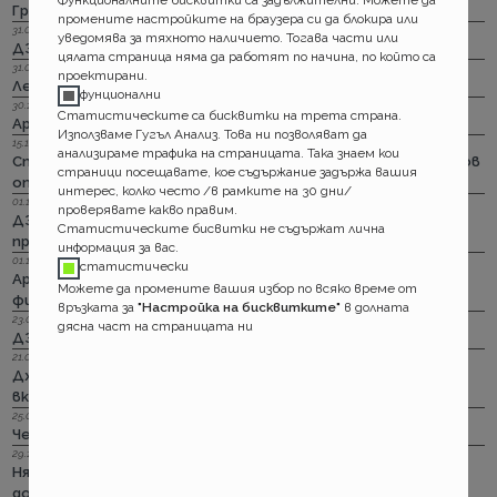
Групама: За каското
промените настройките на браузера си да блокира или
31.03.2023 г.
уведомява за тяхното наличието. Тогава части или
ДЗИ: Отличници в ликвидацията по каско
цялата страница няма да работят по начина, по който са
31.03.2023 г.
проектирани.
Лев Инс: Още месец на промоция по каско
фунционални
30.11.2022 г.
Статистическите са бисквитки на трета страна.
Армеец: И асистанс за България по каско
Използваме Гугъл Анализ. Това ни позволяват да
15.11.2022 г.
анализираме трафика на страницата. Така знаем кои
Стикерът по гражданска отговорност с впечатляващ нов
страници посещавате, кое съдържание задържа вашия
опит да влезе в историята
интерес, колко често /в рамките на 30 дни/
01.11.2022 г.
проверявате какво правим.
ДЗИ: Стрийминг застраховката за злополука на промоция
Статистическите бисвитки не съдържат лична
през ноември
информация за вас.
01.11.2022 г.
статистически
Армеец: Имуществото на лимит на промоция. Това за
Можете да промените вашия избор по всяко време от
фирмите също
връзката за
"Настройка на бисквитките"
в долната
23.09.2022 г.
дясна част на страницата ни
ДЗИ: Ами няма такова каско!
21.09.2022 г.
Дженерали: Критични болести по злополука и заболяване,
включително и при задължителната трудова.
25.08.2022 г.
Черно бялото ще е новото зелено и у нас. Дали?
29.12.2018 г.
Няма да работим на 31-ви. Весело посрещане на една по -
добра година.