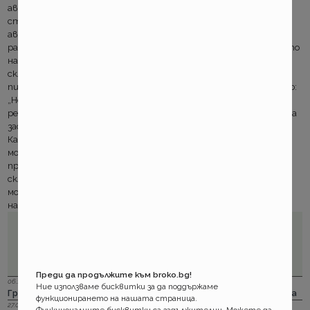
автомобил. Ние ще ви напомним когато тя наближи. Ако вече
сте наш клиент, данните на застрахованите с BROKO
автомобили можете да допълните с други важни дати,
различни от тези, които сте ни предоставили за сключването
на Вашата полица Ние ценим Вашето време отделено за
сключване на една застраховка!Ето защо няма повторно да
питаме за информация, които вече сте ни предоставили. Ново:
„Не питай!” Е новото допълнително удобство, ако вече сте
регистрирали ваше преводно средство, подновявате вашата
застраховка или сключвате полица на втори ваш автомобил.
Как работи? Всички данни за определено превозно средство
можете да ползвате автоматично по всяко време за да
проверите актуалната цена на Вашата застраховка. А ако
сключвате полица за втора Ваша кола, информацията за Вас
може също да бъде попълнена автоматично. ПоздравиЕкипът
на BROKO
Преди да продължите към broko.bg!
06.12.2023 г.
Ние използваме бисквитки за да поддържаме
Групама: Ски и сноуборд безплатно при пътуване в чужбина
функционирането на нашата страница.
27.04.2023 г.
Функционалните бисквитки са задължителни. Можете да