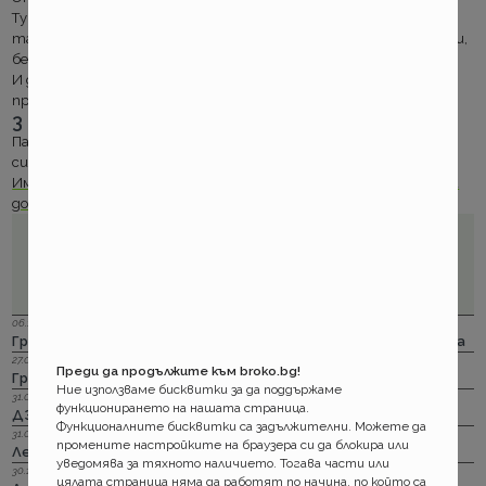
Турция и Македония и при разсрочено плащане. ДЗИ обещават
тази екстра и към тази всички валидни към тази дата полици,
без значение кога е сключена.
И докато сегашните цени на ДЗИ издържаха почти цял месец,
при гражданската отговорност на ОЗК имаме
3 промени за последните 35 дена
Пак са по- нагоре, пак с малко и пак почти само за леки коли. В
сила са от 22.08.2015г.
Имате каквото трябва. Време също. Сравнявайте, мислете и
до вторник :)
06.12.2023 г.
Групама: Ски и сноуборд безплатно при пътуване в чужбина
27.04.2023 г.
Преди да продължите към broko.bg!
Групама: За каското
Ние използваме бисквитки за да поддържаме
31.03.2023 г.
функционирането на нашата страница.
ДЗИ: Отличници в ликвидацията по каско
Функционалните бисквитки са задължителни. Можете да
31.03.2023 г.
промените настройките на браузера си да блокира или
Лев Инс: Още месец на промоция по каско
уведомява за тяхното наличието. Тогава части или
30.11.2022 г.
цялата страница няма да работят по начина, по който са