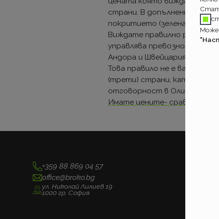
цената която виждате е едн
Стат
страни. В допълнение имате
с
покритието (зелена карта) з
Может
Виждате правилно разликата
"Нас
управлява превозното средс
Андора и Швейцария.
Това правило не е валидно,
(трети) страни, като Македо
отговорност в Олимпик не м
Имате цените- сравнявайте
+359 88 869 04 57
office@broko.bg
ул. Николай Лилиев 19
1000 гр. София