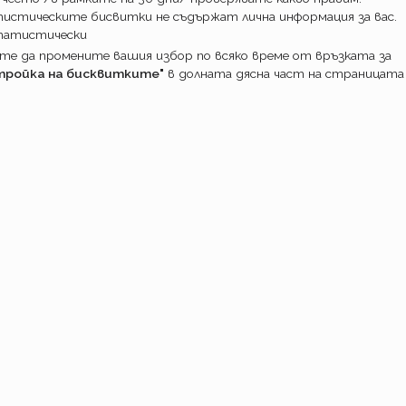
аква за всички задължителни по кодекс
истическите бисвитки не съдържат лична информация за вас.
 и две безплатни разширения на
татистически
а Турция от по 21 дни.
е да промените вашия избор по всяко време от връзката за
 ако на въпроса ни „къде обичайно се
тройка на бисквитките"
в долната дясна част на страницата
тво“, отговорите България, ЕИП, Сърбия,
 ако възнамерявате да пътувате до други
ния, Албания, Русия и т.н. Гражданската
оже да бъде разширена за там.
 правилно.
ПОТРЕБИТ
Какво прави
Как работим
Доставка