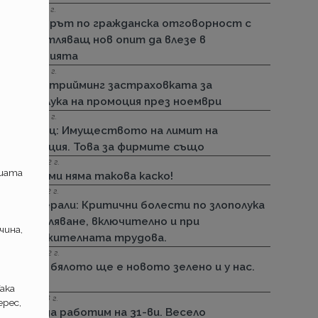
15.11.2022 г.
Стикерът по гражданска отговорност с
впечатляващ нов опит да влезе в
историята
01.11.2022 г.
ДЗИ: Стрийминг застраховката за
злополука на промоция през ноември
01.11.2022 г.
Армеец: Имуществото на лимит на
промоция. Това за фирмите също
23.09.2022 г.
ашата
ДЗИ: Ами няма такова каско!
21.09.2022 г.
Дженерали: Критични болести по злополука
и заболяване, включително и при
чина,
задължителната трудова.
25.08.2022 г.
Черно бялото ще е новото зелено и у нас.
Дали?
ака
29.12.2018 г.
рес,
Няма да работим на 31-ви. Весело