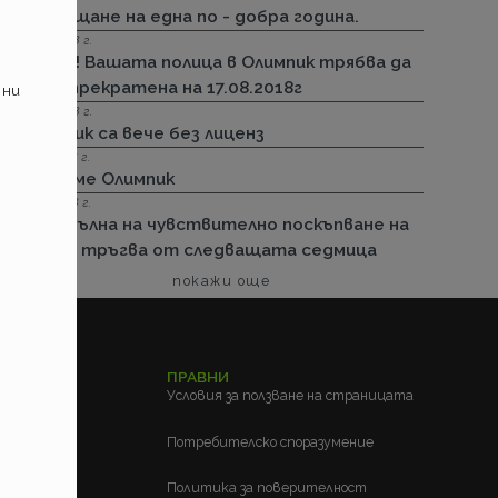
посрещане на една по - добра година.
13.08.2018 г.
Важно! Вашата полица в Олимпик трябва да
бъде прекратена на 17.08.2018г
 ни
26.07.2018 г.
Олимпик са вече без лиценз
11.05.2018 г.
Спираме Олимпик
25.01.2018 г.
Нова вълна на чувствително поскъпване на
ГО-то тръгва от следващата седмица
покажи още
ЕЛСКИ
ПРАВНИ
м?
Условия за ползване на страницата
?
Потребителско споразумение
Политика за поверителност