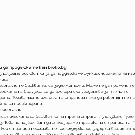
ат Олимпик. Докато всички на пазара се
тарите (четете го надраснали поне
застраховател предлага по- изгодните си
и спрямо досегашните числа варират от малко
ие при най- безрисковите региони до
на, Бургас и София област. Като минусът
следните месеци -8,27%!
лежда на пръв поглед предложението на
и да продължите към broko.bg!
спеха на такава стратегия. Българският
използваме бисквитки за да поддържаме функционирането на н
т на колите под 10г. е малко над 18%. Като
ница.
 при които изборът на застраховател е
ционалните бисквитки са задължителни. Можете да промените
а брой лизингодатели, числото пада
ойките на браузера си да блокира или уведомява за тяхното
ието. Тогава части или цялата страница няма да работят по на
йто са проектирани.
унционални
рта по гражданска
истическите са бисквитки на трета страна. Използваме Гугъл
з. Това ни позволяват да анализираме трафика на страницата. Т
стъпка за България. Това означава, че
 кои страници посещавате, кое съдържание задържа вашия инте
 често /в рамките на 30 дни/ проверявате какво правим.