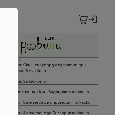
06.12.2023 г.
Групама: Ски и сноуборд безплатно при
пътуване в чужбина
27.04.2023 г.
Групама: За каското
31.03.2023 г.
ДЗИ: Отличници в ликвидацията по каско
31.03.2023 г.
Лев Инс: Още месец на промоция по каско
30.11.2022 г.
Армеец: И асистанс за България по каско