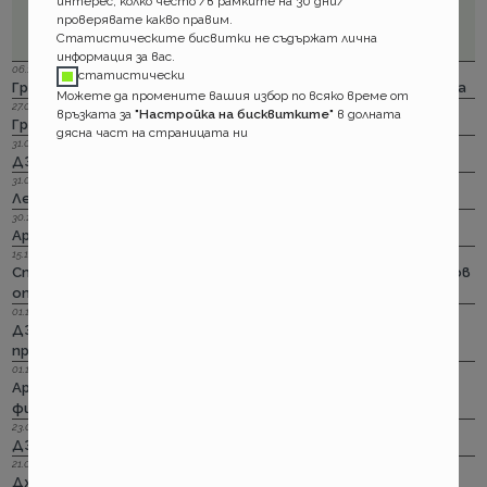
интерес, колко често /в рамките на 30 дни/
проверявате какво правим.
Статистическите бисвитки не съдържат лична
информация за вас.
06.12.2023 г.
статистически
Групама: Ски и сноуборд безплатно при пътуване в чужбина
Можете да промените вашия избор по всяко време от
27.04.2023 г.
връзката за
"Настройка на бисквитките"
в долната
Групама: За каското
дясна част на страницата ни
31.03.2023 г.
ДЗИ: Отличници в ликвидацията по каско
31.03.2023 г.
Лев Инс: Още месец на промоция по каско
30.11.2022 г.
Армеец: И асистанс за България по каско
15.11.2022 г.
Стикерът по гражданска отговорност с впечатляващ нов
опит да влезе в историята
01.11.2022 г.
ДЗИ: Стрийминг застраховката за злополука на промоция
през ноември
01.11.2022 г.
Армеец: Имуществото на лимит на промоция. Това за
фирмите също
23.09.2022 г.
ДЗИ: Ами няма такова каско!
21.09.2022 г.
Дженерали: Критични болести по злополука и заболяване,