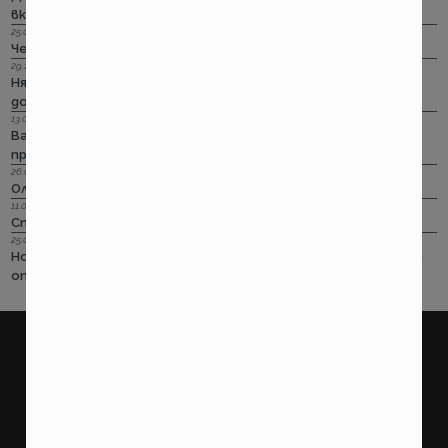
включително и при задължителната трудова.
25.08.2022 г.
Черно бялото ще е новото зелено и у нас. Дали?
29.12.2018 г.
Няма да работим на 31-ви. Весело посрещане на една по -
добра година.
13.08.2018 г.
Важно! Вашата полица в Олимпик трябва да бъде
прекратена на 17.08.2018г
26.07.2018 г.
Олимпик са вече без лиценз
11.05.2018 г.
Спираме Олимпик
25.01.2018 г.
Нова вълна на чувствително поскъпване на ГО-то тръгва
от следващата седмица
покажи още
ПОТРЕБИТЕЛСКИ
ПРАВНИ
Какво правим?
Условия за ползване на
страницата
Как работим?
Потребителско споразумение