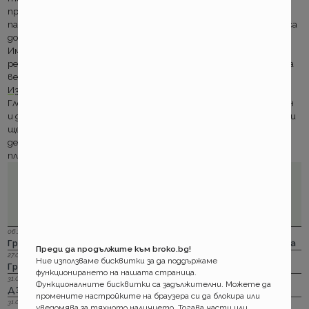
предложение за задължителния обхват. Разиграйте си го взе
пак за вашата кола, защото възможните ценови комбинации са
доста и не може да абсолютизираме нито един извод.
Имате и Турция без пари. С допълнение на южната ни съседка
редицата от оферти изглежда доста различно и с нея е доста
вероятно ОЗК да ви впечатлят с число.
Избирайте внимателно! И прозорливо
.
Гледането на кодекса на второ четене още не е на дневен план
и до напълно безплатните трети страни има още време. Дали
ще мине е също отделен въпрос. Знае ли човек, може някой
детутат и да се позачете.... А идват празници, а с тях с
плановете за почивки и пътувания.
06.12.2023 г.
Групама: Ски и сноуборд безплатно при пътуване в чужбина
Преди да продължите към broko.bg!
27.04.2023 г.
Ние използваме бисквитки за да поддържаме
Групама: За каското
функционирането на нашата страница.
31.03.2023 г.
Функционалните бисквитки са задължителни. Можете да
ДЗИ: Отличници в ликвидацията по каско
промените настройките на браузера си да блокира или
31.03.2023 г.
уведомява за тяхното наличието. Тогава части или