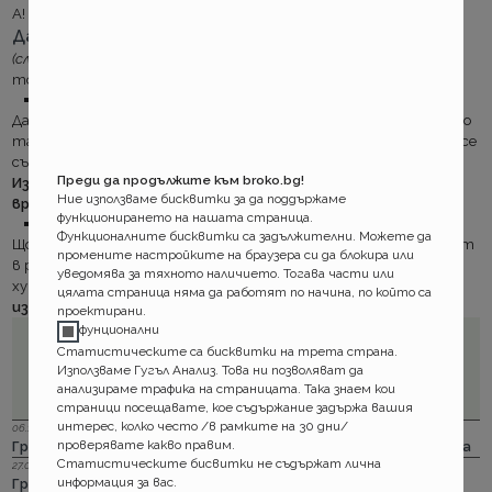
А! И ако все още се чудите
Дали онлайн или да отскочите до някой офис
(след като сте избрали при нас компанията)
помислете и за
това.
Ние ви носим полицата до вас за същите пари.
Да търсите офис на компанията или друг брокер, да ходите до
там, да чакате заедно с други отишли да се застраховат, да се
съобразите с обедната почивка… Поглезете се.
Преди да продължите към broko.bg!
Изберете си да сте специален и отделете спестеното
Ние използваме бисквитки за да поддържаме
време за по- приятни изживявания.
функционирането на нашата страница.
Държите ни под око, какво правим
Функционалните бисквитки са задължителни. Можете да
Щом издадем вашата полица, можете да проверите този факт
промените настройките на браузера си да блокира или
в реално време през страница на гаранционния фонд. Какво по-
уведомява за тяхното наличието. Тогава части или
хубаво от това да се уверите лично и
да сте сигурно какво
цялата страница няма да работят по начина, по който са
изпращаме към вас, преди още да сте го платили.
проектирани.
фунционални
Статистическите са бисквитки на трета страна.
Използваме Гугъл Анализ. Това ни позволяват да
анализираме трафика на страницата. Така знаем кои
страници посещавате, кое съдържание задържа вашия
интерес, колко често /в рамките на 30 дни/
06.12.2023 г.
проверявате какво правим.
Групама: Ски и сноуборд безплатно при пътуване в чужбина
Статистическите бисвитки не съдържат лична
27.04.2023 г.
информация за вас.
Групама: За каското