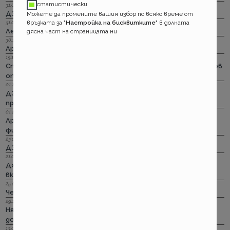
статистически
31.03.2023 г.
ДЗИ: Отличници в ликвидацията по каско
Можете да промените вашия избор по всяко време от
връзката за
"Настройка на бисквитките"
в долната
31.03.2023 г.
Лев Инс: Още месец на промоция по каско
дясна част на страницата ни
30.11.2022 г.
Армеец: И асистанс за България по каско
15.11.2022 г.
Стикерът по гражданска отговорност с впечатляващ нов
опит да влезе в историята
01.11.2022 г.
ДЗИ: Стрийминг застраховката за злополука на промоция
през ноември
01.11.2022 г.
Армеец: Имуществото на лимит на промоция. Това за
фирмите също
23.09.2022 г.
ДЗИ: Ами няма такова каско!
21.09.2022 г.
Дженерали: Критични болести по злополука и заболяване,
включително и при задължителната трудова.
25.08.2022 г.
Черно бялото ще е новото зелено и у нас. Дали?
29.12.2018 г.
Няма да работим на 31-ви. Весело посрещане на една по -
добра година.
13.08.2018 г.