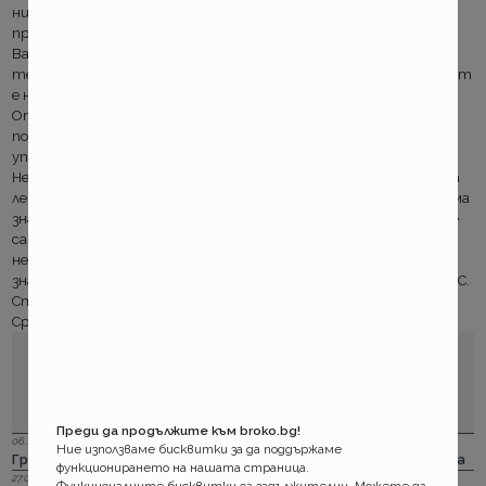
ниската тарифа. Чужденците Макар и леко с вариации,
промяната на ОЗК е напълно в унисон с модата на сезона. Ако
Вашето МПС се управлява предимно от чужденци извън
територията на страната Вашата гражданска отговорност
е на тройна премия. Нямате и право на отстъпки!
Отстъпките Остават същите. До -80лв. бонус може да
ползвате, ако декларирате, че предоставяте вашата кола за
управление само на лица на възраст между 25г. и 65г.
Неизлизането зад граница също носи преференция до -118лв. за
леки коли и до -344 за товарни и автобуси. Зелената карта Има
значение къде точно ще пътувате с колата зад граница. Ако е
само в зоната на ЕС, цената за чужбина е с около 25% по ниска,
независимо от това дали ще бъде издаден сертификат. Нали
знаете? Зелената карта не е задължителна при пътуване в ЕС.
Старите числа по новите условия на ОЗК са вече онлайн.
Сравнявайте!
Преди да продължите към broko.bg!
06.12.2023 г.
Ние използваме бисквитки за да поддържаме
Групама: Ски и сноуборд безплатно при пътуване в чужбина
функционирането на нашата страница.
27.04.2023 г.
Функционалните бисквитки са задължителни. Можете да