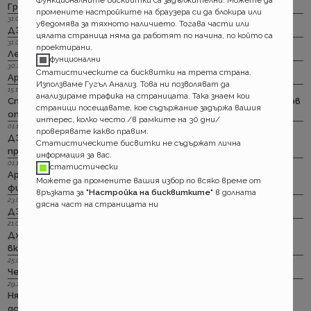
Групама: За каското
промените настройките на браузера си да блокира или
31.03.2023 г.
уведомява за тяхното наличието. Тогава части или
ДЗИ: Отличници в ликвидацията по каско
цялата страница няма да работят по начина, по който са
31.03.2023 г.
проектирани.
Лев Инс: Още месец на промоция по каско
фунционални
30.11.2022 г.
Статистическите са бисквитки на трета страна.
Армеец: И асистанс за България по каско
Използваме Гугъл Анализ. Това ни позволяват да
15.11.2022 г.
анализираме трафика на страницата. Така знаем кои
Стикерът по гражданска отговорност с впечатляващ нов
страници посещавате, кое съдържание задържа вашия
опит да влезе в историята
интерес, колко често /в рамките на 30 дни/
01.11.2022 г.
проверявате какво правим.
ДЗИ: Стрийминг застраховката за злополука на промоция
Статистическите бисвитки не съдържат лична
през ноември
информация за вас.
01.11.2022 г.
статистически
Армеец: Имуществото на лимит на промоция. Това за
Можете да промените вашия избор по всяко време от
фирмите също
връзката за
"Настройка на бисквитките"
в долната
23.09.2022 г.
дясна част на страницата ни
ДЗИ: Ами няма такова каско!
21.09.2022 г.
Дженерали: Критични болести по злополука и заболяване,
включително и при задължителната трудова.
25.08.2022 г.
Черно бялото ще е новото зелено и у нас. Дали?
29.12.2018 г.
Няма да работим на 31-ви. Весело посрещане на една по -
добра година.