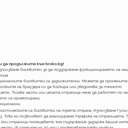
и да продължите към broko.bg!
използваме бисквитки за да поддържаме функционирането на н
ница.
ционалните бисквитки са задължителни. Можете да промените
ойките на браузера си да блокира или уведомява за тяхното
ието. Тогава части или цялата страница няма да работят по на
йто са проектирани.
унционални
истическите са бисквитки на трета страна. Използваме Гугъл
з. Това ни позволяват да анализираме трафика на страницата. Т
 кои страници посещавате, кое съдържание задържа вашия инте
 често /в рамките на 30 дни/ проверявате какво правим.