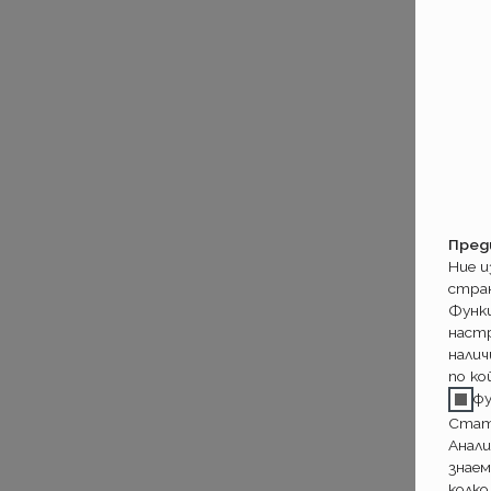
Пред
Ние 
стра
Функ
настр
налич
по ко
ф
Стат
Анали
знаем
колко