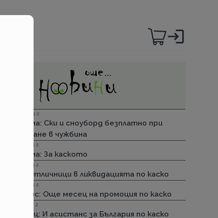
06.12.2023 г.
Групама: Ски и сноуборд безплатно при
пътуване в чужбина
27.04.2023 г.
Групама: За каското
31.03.2023 г.
ДЗИ: Отличници в ликвидацията по каско
31.03.2023 г.
Лев Инс: Още месец на промоция по каско
30.11.2022 г.
Армеец: И асистанс за България по каско