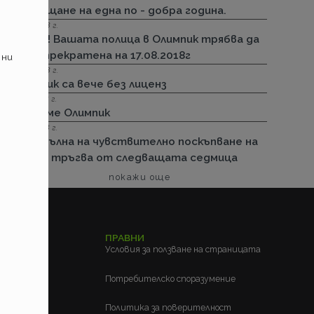
посрещане на една по - добра година.
13.08.2018 г.
Важно! Вашата полица в Олимпик трябва да
бъде прекратена на 17.08.2018г
 ни
26.07.2018 г.
Олимпик са вече без лиценз
11.05.2018 г.
Спираме Олимпик
25.01.2018 г.
Нова вълна на чувствително поскъпване на
ГО-то тръгва от следващата седмица
покажи още
ЕЛСКИ
ПРАВНИ
м?
Условия за ползване на страницата
?
Потребителско споразумение
Политика за поверителност