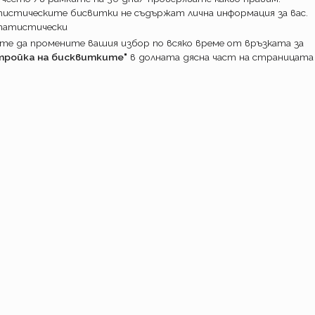
истическите бисвитки не съдържат лична информация за вас.
татистически
е да промените вашия избор по всяко време от връзката за
тройка на бисквитките"
в долната дясна част на страницата
ПОТРЕБИТ
Какво прави
Как работим
Доставка