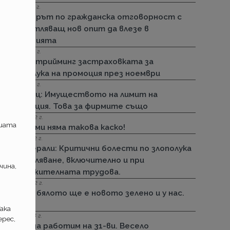
15.11.2022 г.
Стикерът по гражданска отговорност с
впечатляващ нов опит да влезе в
историята
01.11.2022 г.
ДЗИ: Стрийминг застраховката за
злополука на промоция през ноември
01.11.2022 г.
Армеец: Имуществото на лимит на
промоция. Това за фирмите също
23.09.2022 г.
ашата
ДЗИ: Ами няма такова каско!
21.09.2022 г.
Дженерали: Критични болести по злополука
и заболяване, включително и при
чина,
задължителната трудова.
25.08.2022 г.
Черно бялото ще е новото зелено и у нас.
Дали?
ака
29.12.2018 г.
рес,
Няма да работим на 31-ви. Весело