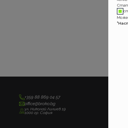
Стат
с
Может
"Нас
+359 88 869 04 57
office@broko.bg
ул. Николай Лилиев 19
1000 гр. София