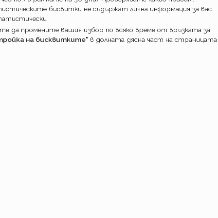
истическите бисвитки не съдържат лична информация за вас.
татистически
е да промените вашия избор по всяко време от връзката за
тройка на бисквитките"
в долната дясна част на страницата
ПОТРЕБИТ
Какво прави
Как работим
Доставка