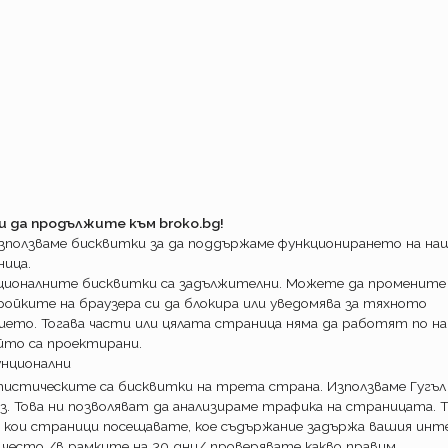
ателно, премерено и до скоро!
и да продължите към broko.bg!
използваме бисквитки за да поддържаме функционирането на н
ница.
ционалните бисквитки са задължителни. Можете да промените
ойките на браузера си да блокира или уведомява за тяхното
ието. Тогава части или цялата страница няма да работят по на
йто са проектирани.
унционални
истическите са бисквитки на трета страна. Използваме Гугъл
з. Това ни позволяват да анализираме трафика на страницата. Т
 кои страници посещавате, кое съдържание задържа вашия инте
 често /в рамките на 30 дни/ проверявате какво правим.