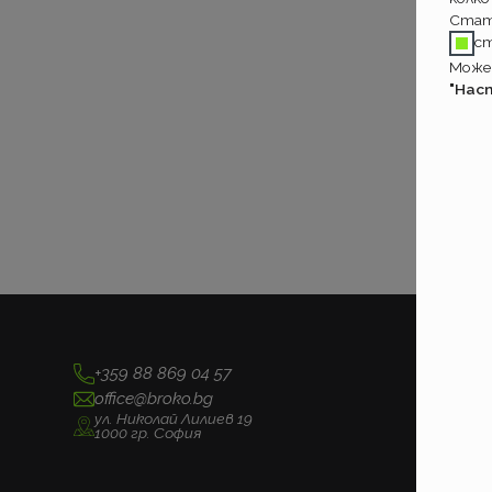
Стат
с
Может
"Нас
+359 88 869 04 57
office@broko.bg
ул. Николай Лилиев 19
1000 гр. София