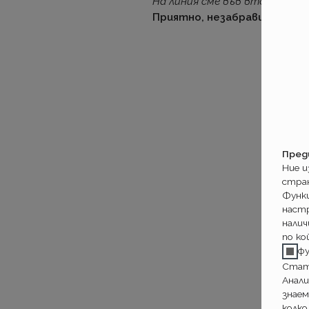
На линия сме във вторник.
Приятно, незабравимо, пит
Пред
Ние 
стра
Функ
настр
налич
по ко
ф
Стат
Анали
знаем
колко