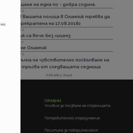
посрещане на една по - добра година.
13.08.2018 г.
Важно! Вашата полица в Олимпик трябва да
бъде прекратена на 17.08.2018г
 ни
26.07.2018 г.
Олимпик са вече без лиценз
11.05.2018 г.
Спираме Олимпик
25.01.2018 г.
Нова вълна на чувствително поскъпване на
ГО-то тръгва от следващата седмица
покажи още
ЕЛСКИ
ПРАВНИ
м?
Условия за ползване на страницата
?
Потребителско споразумение
Политика за поверителност