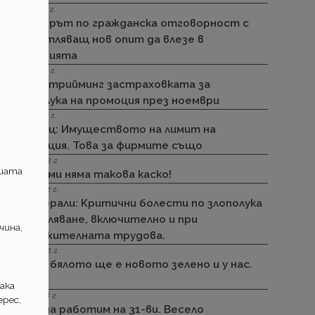
15.11.2022 г.
Стикерът по гражданска отговорност с
впечатляващ нов опит да влезе в
историята
01.11.2022 г.
ДЗИ: Стрийминг застраховката за
злополука на промоция през ноември
01.11.2022 г.
Армеец: Имуществото на лимит на
промоция. Това за фирмите също
23.09.2022 г.
ашата
ДЗИ: Ами няма такова каско!
21.09.2022 г.
Дженерали: Критични болести по злополука
и заболяване, включително и при
чина,
задължителната трудова.
25.08.2022 г.
Черно бялото ще е новото зелено и у нас.
Дали?
ака
29.12.2018 г.
рес,
Няма да работим на 31-ви. Весело