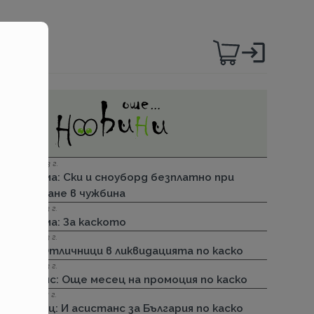
06.12.2023 г.
Групама: Ски и сноуборд безплатно при
пътуване в чужбина
27.04.2023 г.
Групама: За каското
31.03.2023 г.
ДЗИ: Отличници в ликвидацията по каско
31.03.2023 г.
Лев Инс: Още месец на промоция по каско
30.11.2022 г.
Армеец: И асистанс за България по каско