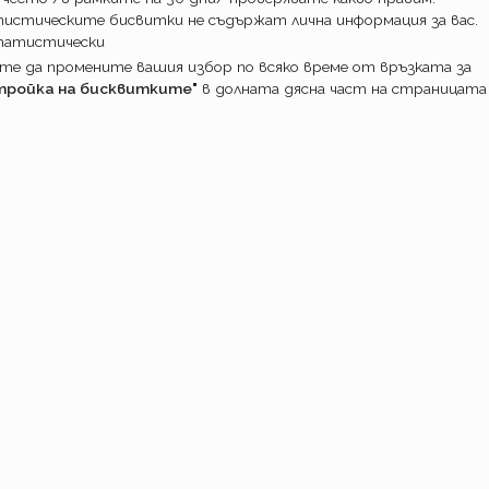
истическите бисвитки не съдържат лична информация за вас.
татистически
е да промените вашия избор по всяко време от връзката за
тройка на бисквитките"
в долната дясна част на страницата
ПОТРЕБИТ
Какво прави
Как работим
Доставка