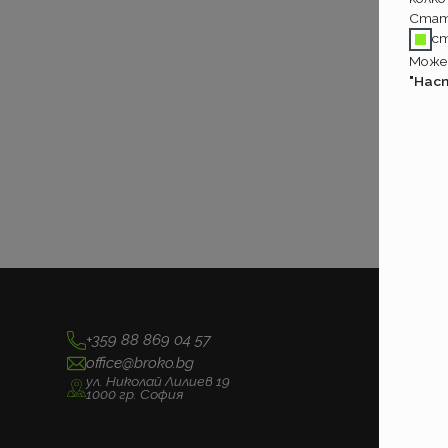
Стат
с
Может
"Нас
+359 88 869 04 57
office@broko.bg
ул. Николай Лилиев 19
1000 гр. София