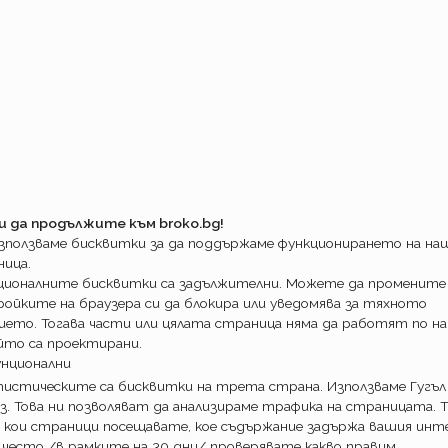
страховки!
 на електронни полици ще бъдат
ко все пак ви предложат сключването на
муществото и каското при тях са валидни и
азвайте. Предлагащият не знае какво прави
те застраховки ще продължава
жвани както до сега
и да продължите към broko.bg!
ДИ- промяна няма. Имате същите
използваме бисквитки за да поддържаме функционирането на н
 дубликати на стикери, зелени карти,
ница.
става както е.
ционалните бисквитки са задължителни. Можете да промените
ка отговорност останаха 14
ойките на браузера си да блокира или уведомява за тяхното
ието. Тогава части или цялата страница няма да работят по на
йто са проектирани.
нс да са по- бързи с решението си за
унционални
дължим с разнообразието на ниво 14. Както
истическите са бисквитки на трета страна. Използваме Гугъл
ловията на Дженерали и Виктория сме на
з. Това ни позволяват да анализираме трафика на страницата. Т
но…..
 кои страници посещавате, кое съдържание задържа вашия инте
 често /в рамките на 30 дни/ проверявате какво правим.