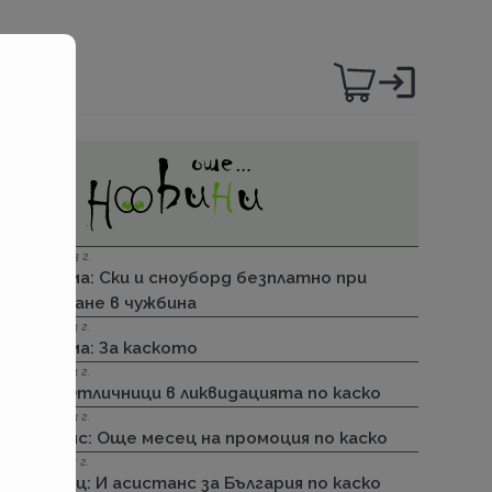
06.12.2023 г.
Групама: Ски и сноуборд безплатно при
пътуване в чужбина
27.04.2023 г.
Групама: За каското
31.03.2023 г.
ДЗИ: Отличници в ликвидацията по каско
31.03.2023 г.
Лев Инс: Още месец на промоция по каско
30.11.2022 г.
Армеец: И асистанс за България по каско