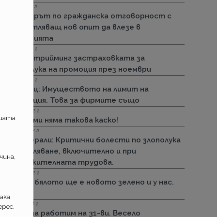
15.11.2022 г.
Стикерът по гражданска отговорност с
впечатляващ нов опит да влезе в
историята
01.11.2022 г.
ДЗИ: Стрийминг застраховката за
злополука на промоция през ноември
01.11.2022 г.
т
Армеец: Имуществото на лимит на
промоция. Това за фирмите също
23.09.2022 г.
ашата
ДЗИ: Ами няма такова каско!
21.09.2022 г.
Дженерали: Критични болести по злополука
и заболяване, включително и при
чина,
задължителната трудова.
25.08.2022 г.
Черно бялото ще е новото зелено и у нас.
Дали?
ака
29.12.2018 г.
рес,
Няма да работим на 31-ви. Весело