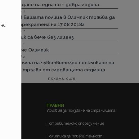
посрещане на една по - добра година.
13.08.2018 г.
Важно! Вашата полица в Олимпик трябва да
бъде прекратена на 17.08.2018г
 ни
26.07.2018 г.
Олимпик са вече без лиценз
11.05.2018 г.
Спираме Олимпик
25.01.2018 г.
Нова вълна на чувствително поскъпване на
ГО-то тръгва от следващата седмица
покажи още
ЕЛСКИ
ПРАВНИ
м?
Условия за ползване на страницата
?
Потребителско споразумение
Политика за поверителност